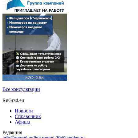
Все консультации
RuGrad.eu
Новости
Справочник
Афиша
Редакция
info@rugrad.online
rugrad.39@yandex.ru