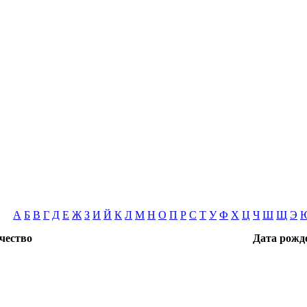
А
Б
В
Г
Д
Е
Ж
З
И
Й
К
Л
М
Н
О
П
Р
С
Т
У
Ф
Х
Ц
Ч
Ш
Щ
Э
чество
Дата рожд