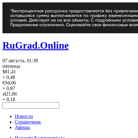
RuGrad.Online
07 августа, 01:38
пятница
$
81,41
+ 0,48
€
94,06
+ 0,87
zł
21,86
+ 0,18
Новости
Справочник
Афиша
Новости Калининграда