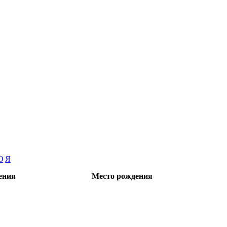
Ю
Я
ения
Место рождения