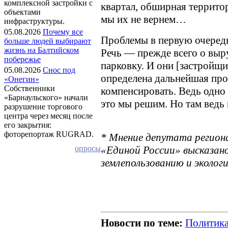
комплексной застройки с
квартал, обширная территор
объектами
мы их не вернем…
инфраструктуры.
05.08.2026
Почему все
Проблемы в первую очередь
больше людей выбирают
жизнь на Балтийском
Речь — прежде всего о выр
побережье
парковку. И они [застройщи
05.08.2026
Снос под
определена дальнейшая про
«Онегин»
Собственники
компенсировать. Ведь одно 
«Барнаульского» начали
это мы решим. Но там ведь 
разрушение торгового
центра через месяц после
его закрытия:
фоторепортаж RUGRAD.
* Мнение депутата регион
«Единой России» высказано
опросы
землепользованию и экологи
Новости по теме:
Политик