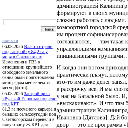
администрацией Калинингра
формируют в своих муницип
сложно работать с людьми. 
комфортной городской сред
им процент софинансирован
соглашаются, — там такая к
новости
06.08.2026
Власти отдали
управляющими компаниями, 
под застройку 84,2 га у
инициативными группами
моря в Сокольниках
Изменения в ПЗЗ в
И когда они потом приходят
отношении крупнейшего
свободного земельного
практически плачут, потому
банка были подготовлены
кто-то им даже денег занял
минградом менее чем за
месяц (фото).
в рассрочку все. И мы спот
05.08.2026
Застройщика
у нас на Батальной было. И,
«Русской Европы» подвели
«выскакивают». И что там б
под КРТ
81,3 га песчаного карьера и
администрации Калининград
бывших сельхозугодий под
Ивановна [Дятлова]. Дай бог
Светлогорском перевели в
двор — это не программа «
новую зону Ж-КРТ для