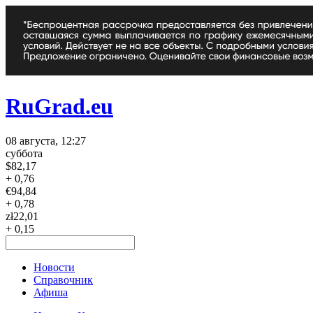
RuGrad.eu
08 августа, 12:27
суббота
$
82,17
+ 0,76
€
94,84
+ 0,78
zł
22,01
+ 0,15
Новости
Справочник
Афиша