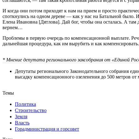
соглашаются, — там такая кропотливая работа ведется и с у
И когда они потом приходят к нам на прием и просто практичес
споткнулись на одном дереве — как у нас на Батальной было. И
Елена Ивановна [Дятлова]. Дай бог, чтобы она осталась. А там
вернем…
Проблемы в первую очередь по компенсационной выплате. Речь 
дальнейшая процедура, как им вырубить и как компенсировать. 
* Мнение депутата регионального заксобрания от «Единой Росс
Депутаты регионального Законодательного собрания еди
высадку компенсационного озеленения до 500 метров от 
Темы
Политика
Строительство
Земля
Власть
Горадминистрация и горсовет