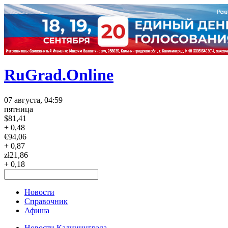
RuGrad.Online
07 августа, 04:59
пятница
$
81,41
+ 0,48
€
94,06
+ 0,87
zł
21,86
+ 0,18
Новости
Справочник
Афиша
Новости Калининграда