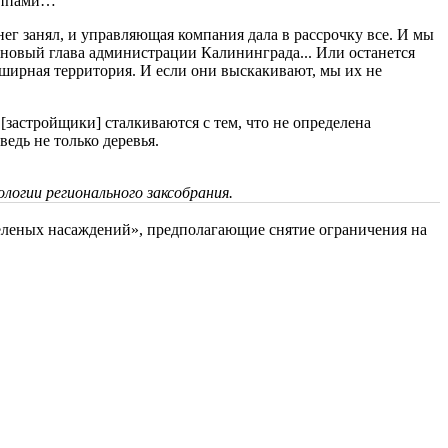
руппами…
нег занял, и управляющая компания дала в рассрочку все. И мы
т новый глава администрации Калининграда... Или останется
обширная территория. И если они выскакивают, мы их не
застройщики] сталкиваются с тем, что не определена
едь не только деревья.
логии регионального заксобрания.
зеленых насаждений», предполагающие снятие ограничения на