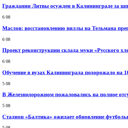
Гражданин Литвы осужден в Калининграде за ш
6 08
Маслов: восстановлению виллы на Тельмана препя
6 08
Проект реконструкции склада муки «Русского хл
6 08
Обучение в вузах Калининграда подорожало на 
5 08
В Железнодорожном пожаловались на полное отс
5 08
Стадион «Балтика» ожидает обновление футбольн
5 08