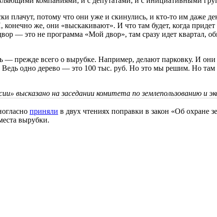
правляющими компаниями, и с депутатами, и с инициативными г
ки плачут, потому что они уже и скинулись, и кто-то им даже де
, конечно же, они «выскакивают». И что там будет, когда приде
 двор — это не программа «Мой двор», там сразу идет квартал, 
— прежде всего о вырубке. Например, делают парковку. И они [
Ведь одно дерево — это 100 тыс. руб. Но это мы решим. Но там в
ии» высказано на заседании комитета по землепользованию и эко
ногласно
приняли
в двух чтениях поправки в закон «Об охране 
места вырубки.