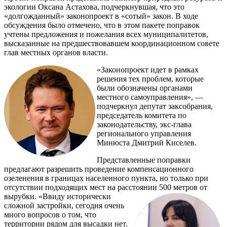
экологии Оксана Астахова, подчеркнувшая, что это
«долгожданный» законопроект в «сотый» закон. В ходе
обсуждения было отмечено, что в этом пакете поправок
учтены предложения и пожелания всех муниципалитетов,
высказанные на предшествовавшем координационном совете
глав местных органов власти.
«Законопроект идет в рамках
решения тех проблем, которые
были обозначены органами
местного самоуправления», —
подчеркнул депутат заксобрания,
председатель комитета по
законодательству, экс-глава
регионального управления
Минюста Дмитрий Киселев.
Представленные поправки
предлагают разрешить проведение компенсационного
озеленения в границах населенного пункта, но только при
отсутствии подходящих мест на расстоянии 500 метров от
вырубки.
«Ввиду исторически
сложной застройки, сегодня очень
много вопросов о том, что
территории рядом для высадки нет.