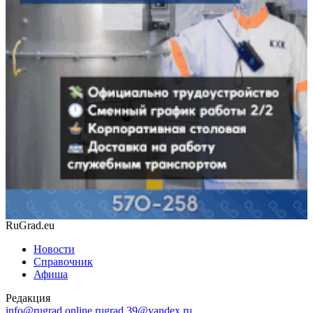
RuGrad.eu
Новости
Справочник
Афиша
Редакция
info@rugrad.online
rugrad.39@yandex.ru