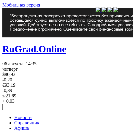
Мобильная версия
RuGrad.Online
06 августа, 14:35
четверг
$
80,93
-0,20
€
93,19
-0,39
zł
21,69
+ 0,03
Новости
Справочник
Афиша