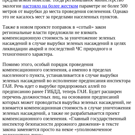
экологии
настояло на более жестком
параметре не более 500
метров от вырубки до места проведения озеленения. Однако
это не касалось мест за пределами населенных пунктов.
Также в новом проекте поправок в «сотый» закон
региональные власти предложили не взимать
компенсационную стоимость за уничтожение зеленых
насаждений в случае вырубки зеленых насаждений в целях
ликвидации аварий и последствий ЧС природного и
техногенного характера.
Помимо этого, особый порядок проведения
компенсационного озеленения, а именно в пределах
населенного пункта, устанавливается в случае вырубки
зеленых насаждений во исполнение предписания инспектора
ГАИ. Речь идет о вырубке придорожных аллей по
предписанию ранее ГИБДД, теперь ГАИ. Будет расширен
перечень должностных лиц, на основании предписаний
которых может проводиться вырубка зеленых насаждений, не
взимается компенсационная стоимость в случае уничтожения
зеленых насаждений, a также не разрабатывается проект
компенсационного озеленения. «Главный государственный
инспектор безопасности дорожного движения» в тексте
закона заменяется просто на некое «уполномоченное
должностное лицо».