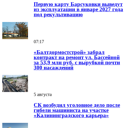
Первую карту Барсуковки выведут
из эксплуатации в январе 2027 года
под рекультивацию
07:17
«Балтдормостстрой» забрал
контракт на ремонт ул. Бассейной
за 53,9 млн руб. с вырубкой почти
300 насаждений
5 августа
СК возбудил уголовное дело после
гибели машиниста на участке
«Калининградского карьера»