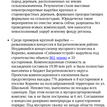
пород деревьев, расположенных на землях
сельхозназначения. Результатом стали массовые
неконтролируемые вырубки крупных и
старовозрастных деревьев, формально произрастающих
формально на сельхозугодьях. Юридически такие
мероприятия по очистке земель сейчас разрешены без
проведения всяких компенсаций, чем наносится
невосполнимый ущерб зеленому фонду региона.
Среди примеров крупной вырубки —
развалившаяся концессия в Багратионовском районе.
Неудавшийся концессионер мусорного полигона в
Корнево, компания «Сибинвестстрой» вырубила под
строительство объекта
861 дерево
и 10
кустарников. Компенсационная стоимость за
насаждения составила 19,99 млн руб. и была полностью
выплачена в бюджет Багратионовского округа.
Проектом компенсационного озеленения была
предусмотрена высадка 776 деревьев и 8 кустарников в
поселке Корнево на полузаброшенной территории по ул.
Школьной. Неизвестно, выполнена ли посадка всех
саженцев. При этом полигон и мусоросортировочный
комплекс так и не были построены за 6 лет. Соглашение
о концессии разорвано минприроды в одностороннем
порядке. Под мусорную свалку на западе области теперь