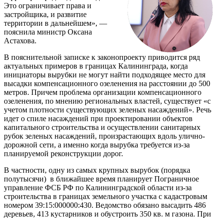
Это ограничивает права и
застройщика, и развитие
территории в дальнейшем», —
пояснила министр Оксана
Астахова.
В пояснительной записке к законопроекту приводится ряд
актуальных примеров в границах Калининграда, когда
инициаторы вырубки не могут найти подходящее место для
высадки компенсационного озеленения на расстоянии до 500
метров. Причем проблема организации компенсационного
озеленения, по мнению региональных властей, существует «с
учетом плотности существующих зеленых насаждений». Речь
идет о спиле насаждений при проектировании объектов
капитального строительства и осуществлении санитарных
рубок зеленых насаждений, произрастающих вдоль улично-
дорожной сети, а именно когда вырубка требуется из-за
планируемой реконструкции дорог.
В частности, одну из самых крупных вырубок (порядка
полутысячи) в ближайшее время планирует Пограничное
управление ФСБ РФ по Калининградской области из-за
строительства в границах земельного участка с кадастровым
номером 39:15:000000:430. Ведомство обязано высадить 486
деревьев, 413 кустарников и обустроить 350 кв. м газона. При