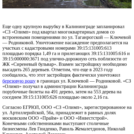
Еще одну крупную вырубку в Калининграде запланировал
«СЗ «Олимп» под квартал многоквартирных домов со
встроенными помещениями по ул. Таганрогской — Ключевой
— Родниковой. Уничтожение насаждение предполагается на
участках с кадастровыми номерами 39:15:131005:613
площадью порядка 1,49 га и прилегающих 39:15:131005:616 и
39:15:000000:3671 под улично-дорожную сеть поблизости от
ЖК «Сиреневый бульвар». Взамен застройщику необходимо
высадить 265 деревьев. Отметим, что еще в 2023 году
сообщалось, что этот застройщик фактически уничтожил
березовую рощу
в границах ул. Ключевой — Родниковой. «СЗ
«Олимп» получал в администрации Калининграда
порубочные билеты на 491 дерево, затем на 553 дерева на
соседнем 39:15:131005:626 площадью около 2,16 га.
Согласно ЕГРЮЛ, ООО «СЗ «Олимп», зарегистрированное на
ул. Артиллерийской, 56а, принадлежит в равных долях
московским ООО «Прайм» и ООО «Инвестстрой».
Конечными собственниками выступают столичные
бизнесмены Лев Гниденко, Равиль Жемалетдинов, Николай