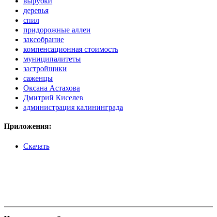
вырубки
деревья
спил
придорожные аллеи
заксобрание
компенсационная стоимость
муниципалитеты
застройщики
саженцы
Оксана Астахова
Дмитрий Киселев
администрация калининграда
Приложения:
Скачать