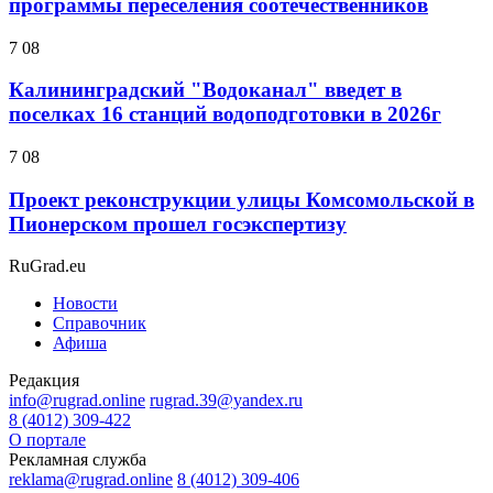
программы переселения соотечественников
7 08
Калининградский "Водоканал" введет в
поселках 16 станций водоподготовки в 2026г
7 08
Проект реконструкции улицы Комсомольской в
Пионерском прошел госэкспертизу
RuGrad.eu
Новости
Справочник
Афиша
Редакция
info@rugrad.online
rugrad.39@yandex.ru
8 (4012) 309-422
О портале
Рекламная служба
reklama@rugrad.online
8 (4012) 309-406