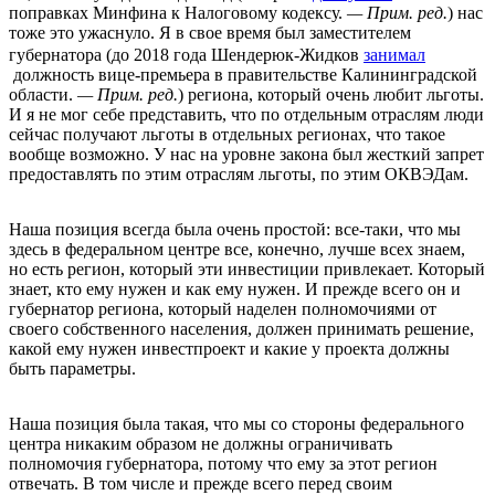
поправках Минфина к Налоговому кодексу.
— Прим. ред.
) нас
тоже это ужаснуло. Я в свое время был заместителем
губернатора (до 2018 года Шендерюк-Жидков
занимал
должность вице-премьера в правительстве Калининградской
области.
— Прим. ред.
) региона, который очень любит льготы.
И я не мог себе представить, что по отдельным отраслям люди
сейчас получают льготы в отдельных регионах, что такое
вообще возможно. У нас на уровне закона был жесткий запрет
предоставлять по этим отраслям льготы, по этим ОКВЭДам.
Наша позиция всегда была очень простой: все-таки, что мы
здесь в федеральном центре все, конечно, лучше всех знаем,
но есть регион, который эти инвестиции привлекает. Который
знает, кто ему нужен и как ему нужен. И прежде всего он и
губернатор региона, который наделен полномочиями от
своего собственного населения, должен принимать решение,
какой ему нужен инвестпроект и какие у проекта должны
быть параметры.
Наша позиция была такая, что мы со стороны федерального
центра никаким образом не должны ограничивать
полномочия губернатора, потому что ему за этот регион
отвечать. В том числе и прежде всего перед своим