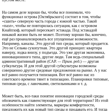
На самом деле хорошо бы, чтобы все понимали, что
функционал острова [Октябрьского] состоит в том, чтобы
«сшить» северную часть города с южной частью. Такой
«пазл», чтобы не повторилась ситуация, как с островом
Кнайпхоф, который пересекает эстакада. Под эстакадой
никакой жизни быть не может. Поэтому хорошо бы, конечно,
ещё раз проанализировать все упущенные возможности.
Например, каналы. Это другой тип среды, который продается.
Это не Сельма сухопутная. Это другой принцип: квартира
наверху, лодка внизу, у подъезда. Это уже другая экономика,
инновационного типа, другие люди. Там ведь специальный
административный район (САР.
— Прим. ред.
) — другая
субкультура. И для этой другой субкультуры возможны
совершенно другие средовые предложения на рынке. А у нас
всё равно получается типизация. Вот всё равно нас из
советского времени тянет в типизацию. Планировки типовые,
типовая среда, с лавочками, светильниками и т. д.
Может быть, все-таки понятие инновации городской среды
обозначить как главенствующее для этой территории? Из этой
особенности найти элементы, маркеры комфортности,
предложить их как новый тип среды и продавать его. И тогда