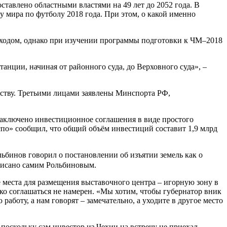
тавлено областными властями на 49 лет до 2052 года. В
 мира по футболу 2018 года. При этом, о какой именно
реходом, однако при изучении программы подготовки к ЧМ–2018
танции, начиная от районного суда, до Верховного суда», –
ству. Третьими лицами заявлены Минспорта РФ,
 заключено инвестиционное соглашения в виде простого
спо» сообщил, что общий объём инвестиций составит 1,9 млрд
льбинов говорил о постановлении об изъятии земель как о
дписано самим Рольбиновым.
места для размещения выставочного центра – игорную зону в
ко соглашаться не намерен. «Мы хотим, чтобы губернатор вник
боту, а нам говорят – замечательно, а уходите в другое место
поскольку сам инвестор из Чехии на встречу не приехал.