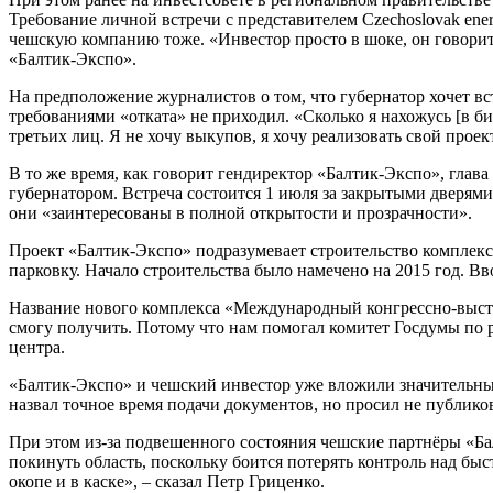
Требование личной встречи с представителем Czechoslovak ener
чешскую компанию тоже. «Инвестор просто в шоке, он говорит, 
«Балтик-Экспо».
На предположение журналистов о том, что губернатор хочет вс
требованиями «отката» не приходил. «Сколько я нахожусь [в биз
третьих лиц. Я не хочу выкупов, я хочу реализовать свой проект
В то же время, как говорит гендиректор «Балтик-Экспо», гла
губернатором. Встреча состоится 1 июля за закрытыми дверям
они «заинтересованы в полной открытости и прозрачности».
Проект «Балтик-Экспо» подразумевает строительство комплекс
парковку. Начало строительства было намечено на 2015 год. В
Название нового комплекса «Международный конгрессно-выстав
смогу получить. Потому что нам помогал комитет Госдумы по р
центра.
«Балтик-Экспо» и чешский инвестор уже вложили значительные
назвал точное время подачи документов, но просил не публикова
При этом из-за подвешенного состояния чешские партнёры «Ба
покинуть область, поскольку боится потерять контроль над быс
окопе и в каске», – сказал Петр Гриценко.