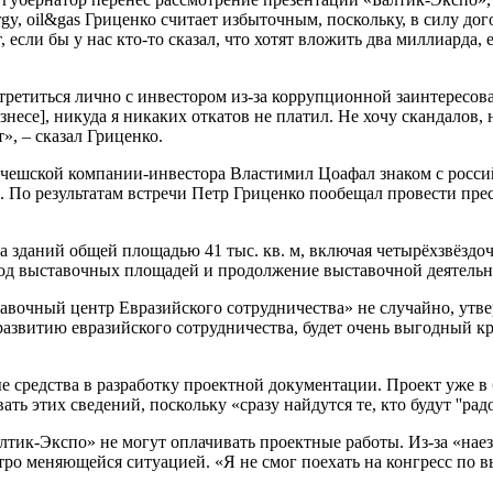
gy, oil&gas Гриценко считает избыточным, поскольку, в силу до
если бы у нас кто-то сказал, что хотят вложить два миллиарда, 
третиться лично с инвестором из-за коррупционной заинтересова
несе], никуда я никаких откатов не платил. Не хочу скандалов, н
», – сказал Гриценко.
ва чешской компании-инвестора Властимил Цоафал знаком с росс
и. По результатам встречи Петр Гриценко пообещал провести пр
а зданий общей площадью 41 тыс. кв. м, включая четырёхзвёзд
вод выставочных площадей и продолжение выставочной деятельно
очный центр Евразийского сотрудничества» не случайно, утвер
азвитию евразийского сотрудничества, будет очень выгодный кр
 средства в разработку проектной документации. Проект уже в 
ть этих сведений, поскольку «сразу найдутся те, кто будут ''рад
лтик-Экспо» не могут оплачивать проектные работы. Из-за «нае
тро меняющейся ситуацией. «Я не смог поехать на конгресс по в