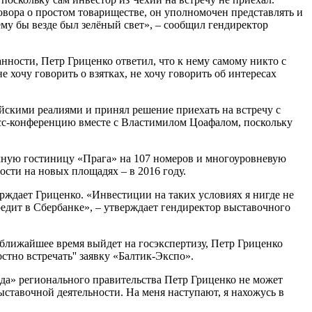
говора о простом товариществе, он уполномочен представлять и
ему бы везде был зелёный свет», – сообщил гендиректор
нности, Петр Гриценко ответил, что к нему самому никто с
е хочу говорить о взятках, не хочу говорить об интересах
ийскими реалиями и принял решение приехать на встречу с
есс-конференцию вместе с Властимилом Цоафалом, поскольку
очную гостиницу «Прага» на 107 номеров и многоуровневую
сти на новых площадях – в 2016 году.
ждает Гриценко. «Инвестиции на таких условиях я нигде не
едит в Сбербанке», – утверждает гендиректор выставочного
ближайшее время выйдет на госэкспертизу, Петр Гриценко
остно встречать'' заявку «Балтик-Экспо».
зда» регионального правительства Петр Гриценко не может
ыставочной деятельности. На меня наступают, я нахожусь в