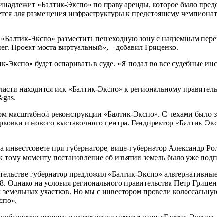
надлежит «Балтик-Экспо» по праву аренды, которое было предос
ется для размещения инфраструктуры к предстоящему чемпионату
те «Балтик-Экспо» разместить пешеходную зону с надземным пе
нег. Проект моста виртуальный», – добавил Гриценко.
-Экспо» будет оспаривать в суде. «Я подал во все судебные инс
асти находится иск «Балтик-Экспо» к региональному правитель
&gas.
тором масштабной реконструкции «Балтик-Экспо». С чехами было
рковки и нового выставочного центра. Гендиректор «Балтик-Эк
на инвестсовете при губернаторе, вице-губернатор Александр Ро
 к тому моменту постановление об изъятии земель было уже по
ельстве губернатор предложил «Балтик-Экспо» альтернативные 
8. Однако на условия регионального правительства Петр Грицен
земельных участков. Но мы с инвестором провели колоссальную ра
спо».
 губернатор перенёс рассмотрение презентации «Балтик-Экспо», 