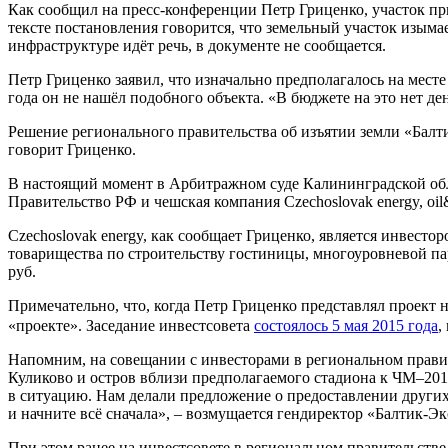
Как сообщил на пресс-конференции Петр Гриценко, участок при
тексте постановления говорится, что земельный участок изыма
инфраструктуре идёт речь, в документе не сообщается.
Петр Гриценко заявил, что изначально предполагалось на мес
года он не нашёл подобного объекта. «В бюджете на это нет де
Решение регионального правительства об изъятии земли «Балтик
говорит Гриценко.
В настоящий момент в Арбитражном суде Калининградской обл
Правительство РФ и чешская компания Czechoslovak energy, oil
Czechoslovak energy, как сообщает Гриценко, является инвес
товарищества по строительству гостиницы, многоуровневой па
руб.
Примечательно, что, когда Петр Гриценко представлял проект 
«проекте». Заседание инвестсовета
состоялось 5 мая 2015 года
,
Напомним, на совещании с инвесторами в региональном правит
Куликово и остров вблизи предполагаемого стадиона к ЧМ–201
в ситуацию. Нам делали предложение о предоставлении других 
и начните всё сначала», – возмущается гендиректор «Балтик-Эк
При этом ранее на инвестсовете в региональном правительстве