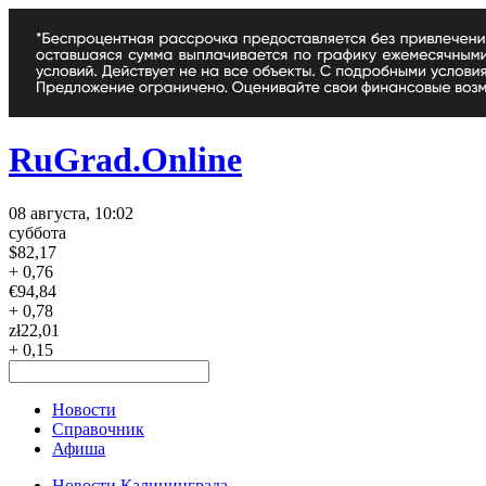
RuGrad.Online
08 августа, 10:02
суббота
$
82,17
+ 0,76
€
94,84
+ 0,78
zł
22,01
+ 0,15
Новости
Справочник
Афиша
Новости Калининграда