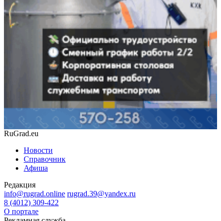
RuGrad.eu
Новости
Справочник
Афиша
Редакция
info@rugrad.online
rugrad.39@yandex.ru
8 (4012) 309-422
О портале
Рекламная служба