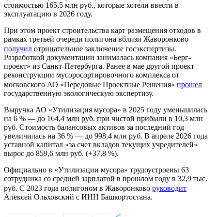
стоимостью 165,5 млн руб., которые хотели ввести в
эксплуатацию в 2026 году.
При этом проект строительства карт размещения отходов в
рамках третьей очереди полигона вблизи Жаворонково
получил
отрицательное заключение госэкспертизы.
Разработкой документации занималась компания «Берг-
проект» из Санкт-Петербурга. Ранее в мае другой проект
реконструкции мусоросортировочного комплекса от
московского АО «Передовые Проектные Решения»
прошел
государственную экологическую экспертизу.
Выручка АО «Утилизация мусора» в 2025 году уменьшилась
на 6 % — до 164,4 млн руб. при чистой прибыли в 10,3 млн
руб. Стоимость балансовых активов за последний год
увеличилась на 36 % — до 998,4 млн руб. В апреле 2026 года
уставной капитал «за счет вкладов текущих учредителей»
вырос до 859,6 млн руб. (+37,8 %).
Официально в «Утилизации мусора» трудоустроены 63
сотрудника со средней зарплатой в прошлом году в 32,9 тыс.
руб. С 2023 года полигоном в Жаворонково
руководит
Алексей Ольховский с ИНН Башкортостана.