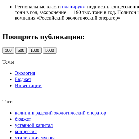
Региональные власти
планируют
подписать концессионное
тонн в год, захоронение — 190 тыс. тонн в год. Полигон
компания «Российский экологический оператор».
Поощрить публикацию:
100
500
1000
5000
Темы
Экология
Бюджет
Инвестиции
Тэги
калининградский экологический оператор
бюджет
уставной капитал
концессия
утилизация мусора