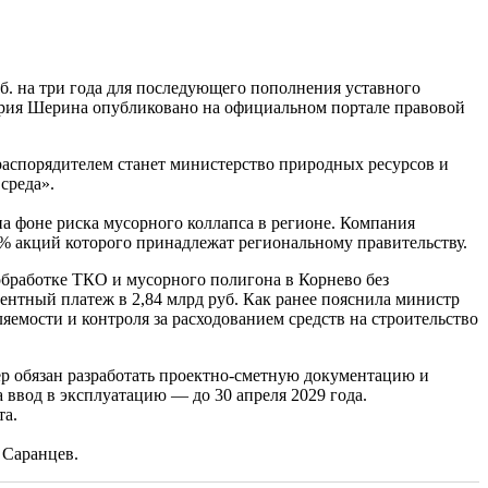
. на три года для последующего пополнения уставного
ерия Шерина опубликовано на официальном портале правовой
м распорядителем станет министерство природных ресурсов и
среда».
на фоне риска мусорного коллапса в регионе. Компания
 % акций которого принадлежат региональному правительству.
бработке ТКО и мусорного полигона в Корнево без
центный платеж в 2,84 млрд руб. Как ранее пояснила министр
емости и контроля за расходованием средств на строительство
ер обязан разработать проектно-сметную документацию и
а ввод в эксплуатацию — до 30 апреля 2029 года.
та.
Саранцев.