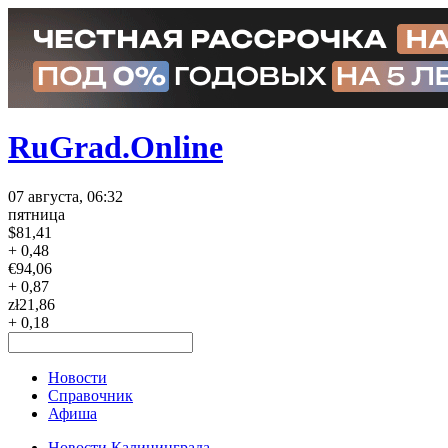
RuGrad.Online
07 августа, 06:32
пятница
$
81,41
+ 0,48
€
94,06
+ 0,87
zł
21,86
+ 0,18
Новости
Справочник
Афиша
Новости Калининграда