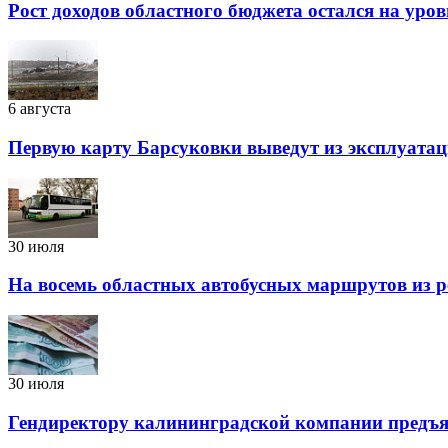
Рост доходов областного бюджета остался на уро
6 августа
Первую карту Барсуковки выведут из эксплуатац
30 июля
На восемь областных автобусных маршрутов из р
30 июля
Гендиректору калининградской компании предъяв