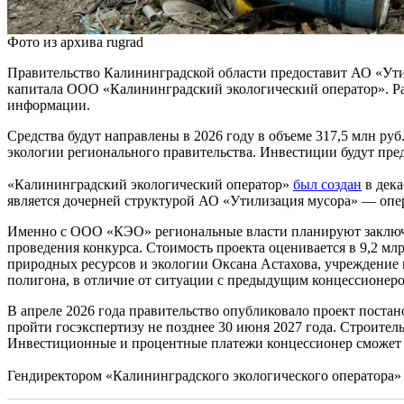
Фото из архива rugrad
Правительство Калининградской области предоставит АО «Утил
капитала ООО «Калининградский экологический оператор». Ра
информации.
Средства будут направлены в 2026 году в объеме 317,5 млн руб
экологии регионального правительства. Инвестиции будут пр
«Калининградский экологический оператор»
был создан
в дека
является дочерней структурой АО «Утилизация мусора» — опер
Именно с ООО «КЭО» региональные власти планируют заключит
проведения конкурса. Стоимость проекта оценивается в 9,2 мл
природных ресурсов и экологии Оксана Астахова, учреждение 
полигона, в отличие от ситуации с предыдущим концессионер
В апреле 2026 года правительство опубликовало проект поста
пройти госэкспертизу не позднее 30 июня 2027 года. Строитель
Инвестиционные и процентные платежи концессионер сможет пол
Гендиректором «Калининградского экологического оператора» 