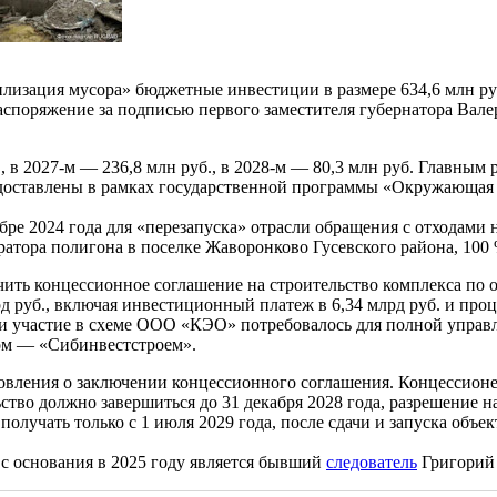
изация мусора» бюджетные инвестиции в размере 634,6 млн руб
споряжение за подписью первого заместителя губернатора Вал
., в 2027-м — 236,8 млн руб., в 2028-м — 80,3 млн руб. Главны
едоставлены в рамках государственной программы «Окружающая 
бре 2024 года для «перезапуска» отрасли обращения с отходами 
атора полигона в поселке Жаворонково Гусевского района, 100
ь концессионное соглашение на строительство комплекса по о
рд руб., включая инвестиционный платеж в 6,34 млрд руб. и про
и участие в схеме ООО «КЭО» потребовалось для полной управля
ом — «Сибинвестстроем».
новления о заключении концессионного соглашения. Концессион
ство должно завершиться до 31 декабря 2028 года, разрешение н
учать только с 1 июля 2029 года, после сдачи и запуска объек
с основания в 2025 году является бывший
следователь
Григорий 