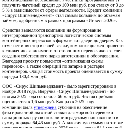
получить льготный кредит до 100 млн руб. под ставку от 3 до
5 % в зависимости от сферы деятельности. Кредит компании
«Сирус Шипменеджмент» стал самым большим по объемам
займом, одобренным в рамках программы «Инвест-2026».
Средства выделяются компании на формирование
интегрированной транспортно-логистической системы
контейнерных перевозок в формате «от двери до двери». Как
отмечает инвестор в своей заявке, комплекс должен привести
к снижению зависимости от сторонних перевозчиков за счет
создания собственного парка автотехники и оборудования.
Благодаря проекту повысится «оптимизация схемы
перевозок», а также операций по затарке и растарке
контейнеров. Общая стоимость проекта оценивается в сумму
порядка 130,4 млн руб.
ООО «Сирус Шипменеджмент» было зарегистрировано в
ноябре 2018 года. Выручка «Сирус Шипменеджмент» по
итогам 2025 года составила 66 млн руб. Чистая прибыль
оценивается в 1,6 млн руб. Как раз в 2025 году
компании была
утверждена
субсидия на обеспечение
фиксированной льготной ставки для морской перевозки
санкционных грузов по калининградскому направлению в
сумму порядка 64,48 млн руб. Аналогичную сумму на эти же
цели компании утвердили в 2026 году — около 64,1 млн руб.,