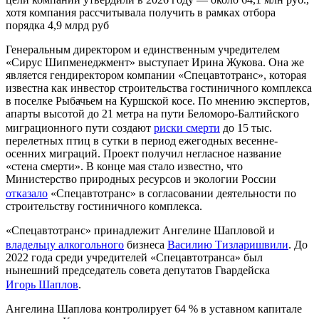
хотя компания рассчитывала получить в рамках отбора
порядка 4,9 млрд руб
Генеральным директором и единственным учредителем
«Сирус Шипменеджмент» выступает Ирина Жукова. Она же
является гендиректором компании «Спецавтотранс», которая
известна как инвестор строительства гостиничного комплекса
в поселке Рыбачьем на Куршской косе. По мнению экспертов,
апарты высотой до 21 метра на пути Беломоро-Балтийского
миграционного пути создают
риски смерти
до 15 тыс.
перелетных птиц в сутки в период ежегодных весенне-
осенних миграций. Проект получил негласное название
«стена смерти». В конце мая стало известно, что
Министерство природных ресурсов и экологии России
отказало
«Спецавтотранс» в согласовании деятельности по
строительству гостиничного комплекса.
«Спецавтотранс» принадлежит Ангелине Шапловой и
владельцу алкогольного
бизнеса
Василию Тизларишвили
. До
2022 года среди учредителей «Спецавтотранса» был
нынешний председатель совета депутатов Гвардейска
Игорь Шаплов
.
Ангелина Шаплова контролирует 64 % в уставном капитале