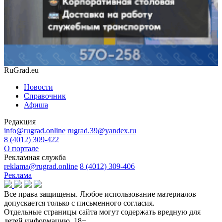
RuGrad.eu
Новости
Справочник
Афиша
Редакция
info@rugrad.online
rugrad.39@yandex.ru
8 (4012) 309-422
О портале
Рекламная служба
reklama@rugrad.online
8 (4012) 309-406
Реклама
Все права защищены. Любое использование материалов
допускается только с письменного согласия.
Отдельные страницы сайта могут содержать вредную для
детей информацию.
18+