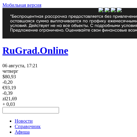
Мобильная версия
RuGrad.Online
06 августа, 17:21
четверг
$
80,93
-0,20
€
93,19
-0,39
zł
21,69
+ 0,03
Новости
Справочник
Афиша