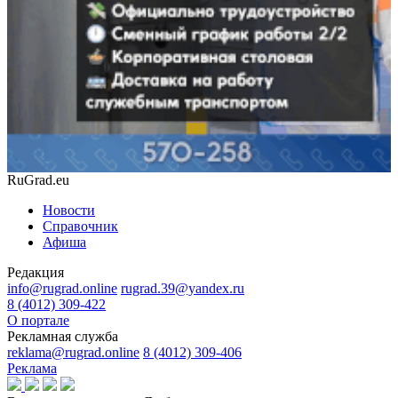
RuGrad.eu
Новости
Справочник
Афиша
Редакция
info@rugrad.online
rugrad.39@yandex.ru
8 (4012) 309-422
О портале
Рекламная служба
reklama@rugrad.online
8 (4012) 309-406
Реклама