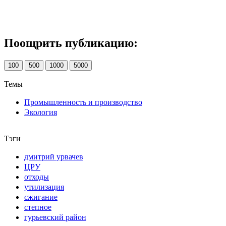
Поощрить публикацию:
100
500
1000
5000
Темы
Промышленность и производство
Экология
Тэги
дмитрий урвачев
ЦРУ
отходы
утилизация
сжигание
степное
гурьевский район