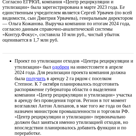
Согласно ЕГРЮЛ, компания «Центр рециркуляции и
утилизации» была зарегистрирована в марте 2023 года. Ее
единственным учредителем является Сергей Урвачев (по всей
видимости, сын Дмитрия Урвачева), генеральным директором
— Ольга Кожанова. Выручка компании по итогам 2024 года,
согласно данным справочно-аналитической системы
«Контур.Фокус», составила 10 млн руб., чистый убыток
оценивается в 1,7 млн руб.
Проект по утилизации отходов «Центра рециркуляции и
утилизации» был
одобрен
на инвестсовете в апреле
2024 года. Для реализации проекта компания должна
была
получить
в аренду 2 га рядом с поселком
Степное. К 7 октября планировалось подготовить
распоряжение губернатора области о выделении
компании «Центр рециркуляции и утилизации» участка
в аренду без проведения торгов. Регион в тот момент
возглавлял Антон Алиханов, в мае того же года он был
назначен министром промышленности и торговли РФ.
«Центр рециркуляции и утилизации» первоначально
должен был заняться именно утилизацией отходов, но
впоследствии планировалось добавить функции и по
переработке.