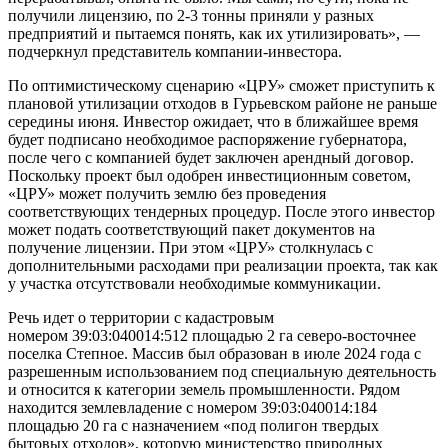
получили лицензию, по 2-3 тонны приняли у разных
предприятий и пытаемся понять, как их утилизировать», —
подчеркнул представитель компании-инвестора.
По оптимистическому сценарию «ЦРУ» сможет приступить к
плановой утилизации отходов в Гурьевском районе не раньше
середины июня. Инвестор ожидает, что в ближайшее время
будет подписано необходимое распоряжение губернатора,
после чего с компанией будет заключен арендный договор.
Поскольку проект был одобрен инвестиционным советом,
«ЦРУ» может получить землю без проведения
соответствующих тендерных процедур. После этого инвестор
может подать соответствующий пакет документов на
получение лицензии. При этом «ЦРУ» столкнулась с
дополнительными расходами при реализации проекта, так как
у участка отсутствовали необходимые коммуникации.
Речь идет о территории с кадастровым
номером 39:03:040014:512 площадью 2 га северо-восточнее
поселка Степное. Массив был образован в июле 2024 года с
разрешенным использованием под специальную деятельность
и относится к категории земель промышленности. Рядом
находится землевладение с номером 39:03:040014:184
площадью 20 га с назначением «под полигон твердых
бытовых отходов», которую министерство природных