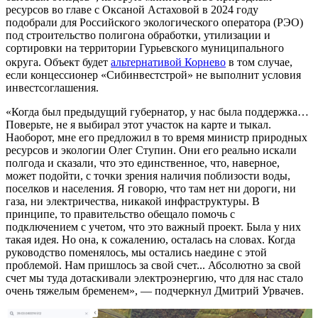
ресурсов во главе с Оксаной Астаховой в 2024 году
подобрали для Российского экологического оператора (РЭО)
под строительство полигона обработки, утилизации и
сортировки на территории Гурьевского муниципального
округа. Объект будет
альтернативой Корнево
в том случае,
если концессионер «Сибинвестстрой» не выполнит условия
инвестсоглашения.
«Когда был предыдущий губернатор, у нас была поддержка…
Поверьте, не я выбирал этот участок на карте и тыкал.
Наоборот, мне его предложил в то время министр природных
ресурсов и экологии Олег Ступин. Они его реально искали
полгода и сказали, что это единственное, что, наверное,
может подойти, с точки зрения наличия поблизости воды,
поселков и населения. Я говорю, что там нет ни дороги, ни
газа, ни электричества, никакой инфраструктуры. В
принципе, то правительство обещало помочь с
подключением с учетом, что это важный проект. Была у них
такая идея. Но она, к сожалению, осталась на словах. Когда
руководство поменялось, мы остались наедине с этой
проблемой. Нам пришлось за свой счет... Абсолютно за свой
счет мы туда дотаскивали электроэнергию, что для нас стало
очень тяжелым бременем», — подчеркнул Дмитрий Урвачев.