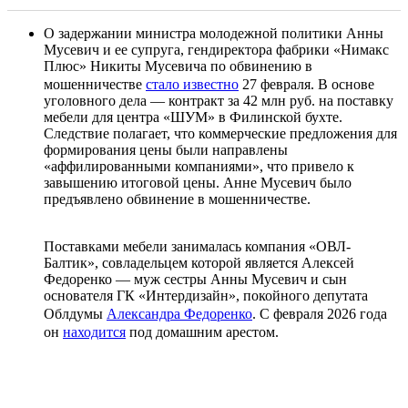
О задержании министра молодежной политики Анны
Мусевич и ее супруга, гендиректора фабрики «Нимакс
Плюс» Никиты Мусевича по обвинению в
мошенничестве
стало известно
27 февраля. В основе
уголовного дела — контракт за 42 млн руб. на поставку
мебели для центра «ШУМ» в Филинской бухте.
Следствие полагает, что коммерческие предложения для
формирования цены были направлены
«аффилированными компаниями», что привело к
завышению итоговой цены. Анне Мусевич было
предъявлено обвинение в мошенничестве.
Поставками мебели занималась компания «ОВЛ-
Балтик», совладельцем которой является Алексей
Федоренко — муж сестры Анны Мусевич и сын
основателя ГК «Интердизайн», покойного депутата
Облдумы
Александра Федоренко
. С февраля 2026 года
он
находится
под домашним арестом.