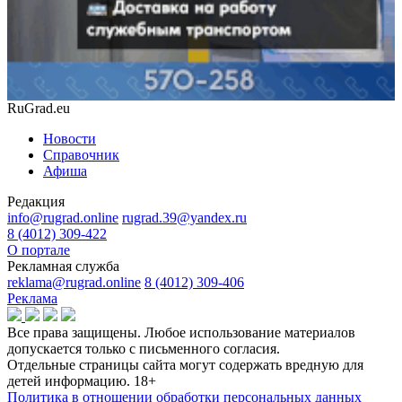
RuGrad.eu
Новости
Справочник
Афиша
Редакция
info@rugrad.online
rugrad.39@yandex.ru
8 (4012) 309-422
О портале
Рекламная служба
reklama@rugrad.online
8 (4012) 309-406
Реклама
Все права защищены. Любое использование материалов
допускается только с письменного согласия.
Отдельные страницы сайта могут содержать вредную для
детей информацию.
18+
Политика в отношении обработки персональных данных