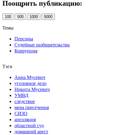
Поощрить публикацию:
100
500
1000
5000
Темы
Персоны
Судебные разбирательства
Коррупция
Тэги
Анна Мусевич
уголовное дело
Никита Мусевич
УМВД
следствие
мера пресечения
СИЗО
апелляция
областной суд
домашний арест