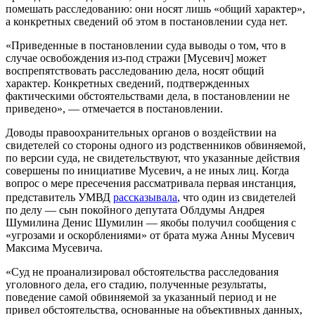
помешать расследованию: они носят лишь «общий характер»,
а конкретных сведений об этом в постановлении суда нет.
«Приведенные в постановлении суда выводы о том, что в
случае освобождения из-под стражи [Мусевич] может
воспрепятствовать расследованию дела, носят общий
характер. Конкретных сведений, подтвержденных
фактическими обстоятельствами дела, в постановлении не
приведено», — отмечается в постановлении.
Доводы правоохранительных органов о воздействии на
свидетелей со стороны одного из родственников обвиняемой,
по версии суда, не свидетельствуют, что указанные действия
совершены по инициативе Мусевич, а не иных лиц. Когда
вопрос о мере пресечения рассматривала первая инстанция,
представитель УМВД
рассказывала
, что один из свидетелей
по делу — сын покойного депутата Облдумы Андрея
Шумилина Денис Шумилин — якобы получил сообщения с
«угрозами и оскорблениями» от брата мужа Анны Мусевич
Максима Мусевича.
«Суд не проанализировал обстоятельства расследования
уголовного дела, его стадию, полученные результаты,
поведение самой обвиняемой за указанный период и не
привел обстоятельства, основанные на объективных данных,