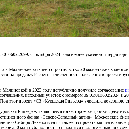
05:010602:2699. С октября 2024 года южнее указанной территори
 га в Малиновке заявлено строительство 20 малоэтажных многок
ости на продажу. Расчетная численность населения в проектиру
и Малиновкой в 2023 году непублично получила согласование
и
глашения, исходный участок с номером 39:05:010602:2324 в 200
 Под этот проект «СЗ «Куршская Ривьера» учредила дочернюю с
Куршская Ривьера», являющееся инвестором застройки сразу не
стиционного фонда «Северо-Западный актив». Московские бизн
панию «Сибирь Девелопмент», также из проекта вышел владелец
змере 250 млн руб. полностью находится в залоге у бывших соу