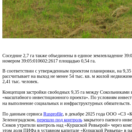
Соседние 2,7 га также объединены в единое землевладение 39:
номером 39:05:010602:2617 площадью 0,54 га.
В соответствии с утвержденным проектом планировки, на 9,35
рассчитывает на выход не менее 54 тыс. кв. м жилой недвижим
2,41 тыс. человек.
Концепция застройки свободных 9,35 га между Сокольниками 
«масштабного инвестиционного проекта». По условиям инвестсо
на выполнение социальных и инфраструктурных обязательств.
По данным сервиса
Rusprofile
, в декабре 2025 года ООО «СЗ «
Зеленоградском,
переш
ло под контроль
закрытого паевого инве
Сюков утратили контроль над «Куршской Ривьерой» через ком
этом доля ПИФа в уставном капитале «Куршской Ривьера» в ра