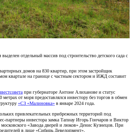
и выделен отдельный массив под строительство детского сада с
вартирных домов на 830 квартир, при этом застройщик
емом квартале на границе с частным сектором и ИЖД составит
нвестсове
т
а
при губернаторе Антоне Алиханове и статус
 метрах от моря предоставлялся инвестору без торгов в обмен
труктуру
«СЗ «Малиновка»
в январе 2024 года.
скольких привлекательных прибрежных территорий под
ес-партнеры инвестора замка Тапиау Игорь Гончаров и Виктор
 московского «Завода дверей и люков» Денис Кузнецов. При
чредителей в лице «Сибирь Девелопмент».