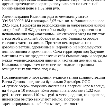
других претендентов юрлицо получило лот по начальной
минимальной цене в 1,32 млн руб.
Администрация Калининграда отмежевала участок
39:15:130903:184 площадью 3,05 тыс. кв. м буквально в июле
2025 года. Несмотря на расположение за малоэтажной жилой
застройкой и ИЖД для него был выбран вид разрешенного
использования под «магазины». Фактически заезд на участок
с торговой функцией образован за счет бывших огородов
соседних частных домов. При этом некоторые из них
довольно ветхие, деревянные и, вероятно, не используются
для постоянного проживания. Сама территория под будущие
магазины так же представляет из себя бывшие сады и огороды
между железнодорожной линией и частными домами на ул.
Кольцова, которые тем не менее не входили в границы
официальных участков под ИЖД.
Постановление о проведении аукциона глава администрации
Елена Дятлова подписала буквально 2 декабря. ООО
«Верхнее озеро» получило массив на Северной Горе в аренду
на 4 года и 10 месяцев. Ежегодная плата составит 1,32 млн
руб., то есть около 110 тыс. руб. в месяц, однако, как правило,
инвесторы быстро выкупают землю, построив и
зарегистрировав на ней объект недвижимости.