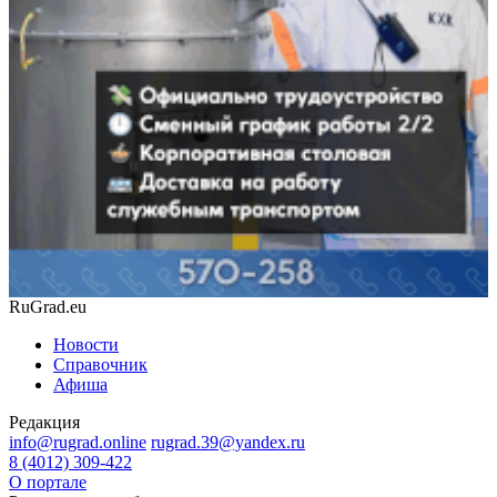
RuGrad.eu
Новости
Справочник
Афиша
Редакция
info@rugrad.online
rugrad.39@yandex.ru
8 (4012) 309-422
О портале