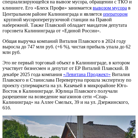
специализирующейся на вывозе мусора, обращении с ТКО и
клининге. Его «Блеск Профи» занимается
вывозом мусора
в
Центральном районе Калининграда и является
оператором
крупной мусороперегрузочной станции на Правой
набережной. Также Плавский обладает мандатом депутата
горсовета Калининграда от «Единой России».
Общая выручка компаний Виталия Плавского в 2024 году
выросла до 747 млн руб. (+6 %), чистая прибыль упала до 62
млн руб.
Это не первый торговый объект в Калининграде, в котором
участвует бизнесмен и депутат от ЕР Виталий Плавский. В
декабре 2025 года компания
«Левитана Проджект»
Виталия
Плавского и Станислава Перевертуна прошла экспертизу по
проекту супермаркета на ул. Казачьей в микрорайоне Юго-
Восток в Калининграде. Юрлица Плавского получали
разрешение на возведение магазинов сети «Спар-
Калининград» на Аллее Смелых, 39 и на ул. Дзержинского,
61б.