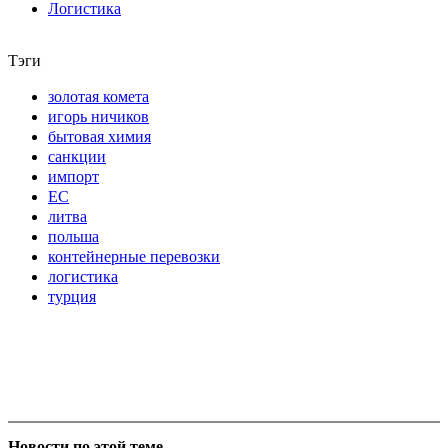
Логистика
Тэги
золотая комета
игорь ничиков
бытовая химия
санкции
импорт
ЕС
литва
польша
контейнерные перевозки
логистика
турция
Новости по этой теме