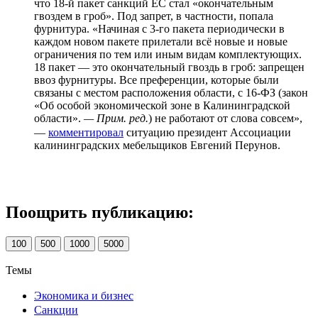
что 18-й пакет санкций ЕС стал «окончательным
гвоздем в гроб». Под запрет, в частности, попала
фурнитура. «Начиная с 3-го пакета периодически в
каждом новом пакете прилетали всё новые и новые
ограничения по тем или иным видам комплектующих.
18 пакет — это окончательный гвоздь в гроб: запрещен
ввоз фурнитуры. Все преференции, которые были
связаны с местом расположения области, с 16-ФЗ (закон
«Об особой экономической зоне в Калининградской
области».
— Прим. ред.
) не работают от слова совсем»,
—
комментировал
ситуацию президент Ассоциации
калининградских мебельщиков Евгений Перунов.
Поощрить публикацию:
100
500
1000
5000
Темы
Экономика и бизнес
Санкции