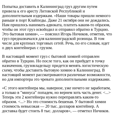
Попытка доставить в Калининград груз другим путем
привела к его аресту Литовской Республикой и
дополнительным издержкам. «Наши товары пришли немного
раньше в порт Клайпеды. Даже 21 октября они не дождались.
Нам пришлось нанимать адвоката, платить каким-то образом,
чтобы он этот груз освободил и отправил обратно в Турцию.
Это бытовая химия», — пояснил Игорь Ничиков, отметив, что
груз предназначался для калининградской розницы. В том
числе для крупных торговых сетей. Речь, по его словам, идет
о двух контейнерах с грузом.
В настоящий момент груз с бытовой химией отправлен
обратно в Турцию. Но после того, как он прибудет в точку
назначения, грузовладельцу придется менять логистическую
схему, чтобы доставить бытовую химию в Калининград. В
настоящий момент рассматриваются различные возможности,
но для импортера это чревато дополнительными издержками.
«С этого контейнера мы, наверное, уже ничего не заработаем,
а только в "минуса" попадем, но вернем хоть часть денег. <...>
Теперь эти 2 контейнера нужно переправлять каким-то
образом. <...> Но это стоимость бешеная. У бытовой химии
стоимость невысокая — 20 тыс. долларов контейнер. А
доставка будет стоить 8 тыс. долларов», — отметил Ничиков.