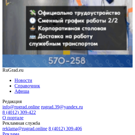
RuGrad.eu
Новости
Справочник
Афиша
Редакция
info@rugrad.online
rugrad.39@yandex.ru
8 (4012) 309-422
О портале
Рекламная служба
reklama@rugrad.online
8 (4012) 309-406
Реклама