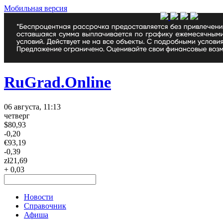
Мобильная версия
RuGrad.Online
06 августа, 11:13
четверг
$
80,93
-0,20
€
93,19
-0,39
zł
21,69
+ 0,03
Новости
Справочник
Афиша