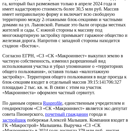
га, который был размежеван только в апреле 2024 года и
имеет кадастровую стоимость более 30,5 млн руб. Массив
имеет неправильную форму и включает всю свободную
территорию между 2-этажными блок-секциями и частными
домами на ул. Львовской. Раньше это были огороды местных
жителей и сады. С южной стороны к массиву под
многоквартирную застройку примыкает гаражное общество и
железная дорога. Напротив с западной стороны находится
стадион «Восток».
Согласно ЕГРН, «СЗ «СК «Макроинвест» выкупил землю в
частную собственность, изменил разрешенный вид
использования участка и убрал упоминание о «территориях
общего пользования», оставив только «малоэтажную
застройку». Территория общего пользования в виде проезда к
блок-секциям входит в отдельный массив 39:15:141706:327
площадью 2 тыс. кв. м. В связи с этим на участок
«Макроинвеста» оформлен частный сервитут.
По данным сервиса
Rusprofile
, единственным учредителем и
гендиректором «СЗ «СК «Макроинвест» является экс-депутат
совета Пионерского,
почетный гражданин
города и
застройщик
побережья Алексей Малышев. Компания входит в
ГК «Макрострой» Малышева. Выручка «СЗ «СК
«Макроинвест» в 2024 году достигла 379 млн руб., чистая