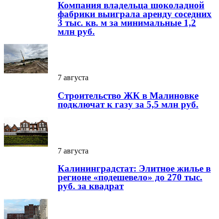
Компания владельца шоколадной
фабрики выиграла аренду соседних
3 тыс. кв. м за минимальные 1,2
млн руб.
7 августа
Строительство ЖК в Малиновке
подключат к газу за 5,5 млн руб.
7 августа
Калининградстат: Элитное жилье в
регионе «подешевело» до 270 тыс.
руб. за квадрат