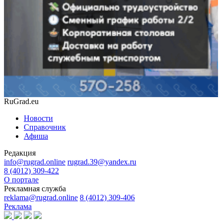
RuGrad.eu
Новости
Справочник
Афиша
Редакция
info@rugrad.online
rugrad.39@yandex.ru
8 (4012) 309-422
О портале
Рекламная служба
reklama@rugrad.online
8 (4012) 309-406
Реклама