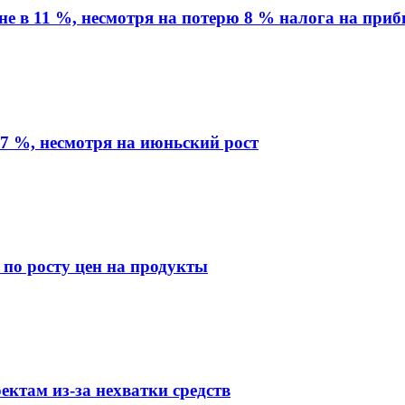
вне в 11 %, несмотря на потерю 8 % налога на при
7 %, несмотря на июньский рост
 по росту цен на продукты
ктам из-за нехватки средств