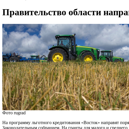
Правительство области направ
Фото rugrad
На программу льготного кредитования «Восток» направят пор
Законодательным собранием. На гранты для малого и среднего 