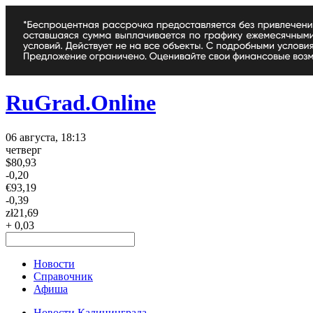
RuGrad.Online
06 августа, 18:13
четверг
$
80,93
-0,20
€
93,19
-0,39
zł
21,69
+ 0,03
Новости
Справочник
Афиша
Новости Калининграда