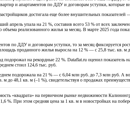
вартир и апартаментов по ДДУ и договорам уступки, которые вно
застройщиков достигала еще более внушительных показателей — 4
ший апрель упала на 21 %, составив всего 53 % от всех заключен
 объема реализованного жилья за месяц. В марте 2025 года показ
нтов по ДДУ и договорам уступки, то за месяц фиксируется рост
щадь проданного жилья выросла на 12 % — с 25,8 тыс. кв. м до 
 подорожал на рекордные 22 %. Dataflat.ru оценил показатель на 
реднем стоил 124,6 тыс. руб.
днем подорожала на 21 % — с 6,04 млн руб. до 7,3 млн руб. А 
. м до 48,1 кв. м (–1 %), свидетельствуя о продажах преимущес
имость «квадрата» на первичном рынке недвижимости Калининг
1,6 %. При этом средняя цена за 1 кв. м в новостройках на поб