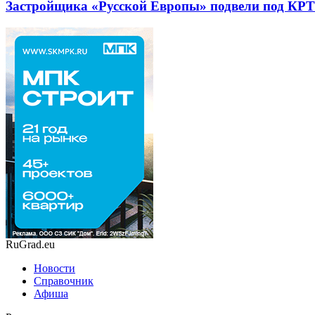
Застройщика «Русской Европы» подвели под КРТ
RuGrad.eu
Новости
Справочник
Афиша