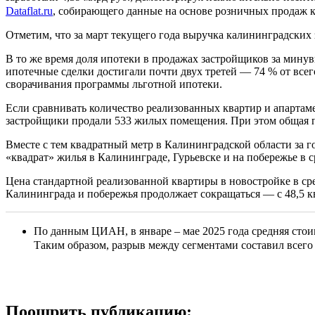
Dataflat.ru
, собирающего данные на основе розничных продаж к
Отметим, что за март текущего года выручка калининградских 
В то же время доля ипотеки в продажах застройщиков за минув
ипотечные сделки достигали почти двух третей — 74 % от всего
сворачивания программы льготной ипотеки.
Если сравнивать количество реализованных квартир и апартаме
застройщики продали 533 жилых помещения. При этом общая пло
Вместе с тем квадратный метр в Калининградской области за год
«квадрат» жилья в Калининграде, Гурьевске и на побережье в с
Цена стандартной реализованной квартиры в новостройке в сре
Калининграда и побережья продолжает сокращаться — с 48,5 кв
По данным ЦИАН, в январе – мае 2025 года средняя сто
Таким образом, разрыв между сегментами составил всего 
Поощрить публикацию: