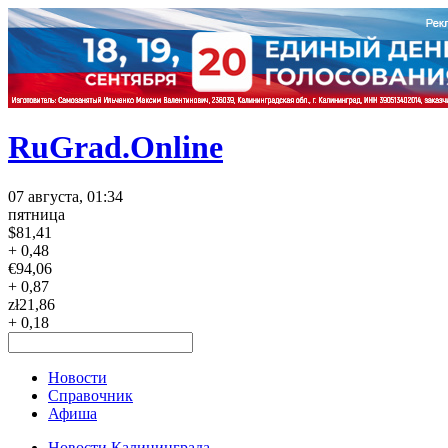
RuGrad.Online
07 августа, 01:34
пятница
$
81,41
+ 0,48
€
94,06
+ 0,87
zł
21,86
+ 0,18
Новости
Справочник
Афиша
Новости Калининграда