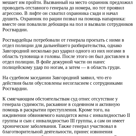
мешает им пройти. Вызванный на место охранник предложил
проводить отставного генерала до номера, но тот проявил
агрессию. В лифте он схватил охранника сзади и начал
душить. Охранник по рации позвал на помощь напарника:
вместе они повалили дебошира на пол и вызвали сотрудников
Росгвардии.
Росгвардейцы потребовали от генерала проехать с ними в
отдел полиции для дальнейшего разбирательства, однако
Завгородний несколько раз ударил одного из них ногами в
область туловища и головы. После этого он был доставлен в
отдел полиции. В фойе дежурной части он нанес
полицейскому удар по ногам, а затем — в область груди.
На судебном заседании Завгородний заявил, что его
действия были обусловлены несогласием с сотрудниками
Росгвардии.
К смягчающим обстоятельствам суд отнес отсутствие у
генерала судимости, раскаяние в содеянном и активную
помощь в раскрытии преступления. Кроме того, на
иждивении обвиняемого находится жена с инвалидностью II
группы и сын с инвалидностью III группы, а сам он имеет
хронические заболевания. Также генерал участвовал в
благотворительной деятельности, принес извинения