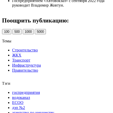
Госпредприятием «Автовокзал» с сентября 2022 года
руководит Владимир Жовтун.
Поощрить публикацию:
100
500
1000
5000
Темы
Строительство
ЖКХ
Транспорт
Инфраструктура
Правительство
Тэги
госпредприятия
водоканал
ЕСОО
дэп №2
агентство по имуществу