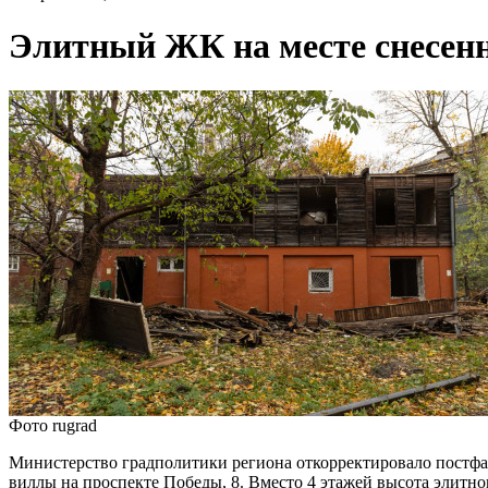
Элитный ЖК на месте снесенн
Фото rugrad
Министерство градполитики региона откорректировало постфак
виллы на проспекте Победы, 8. Вместо 4 этажей высота элитног