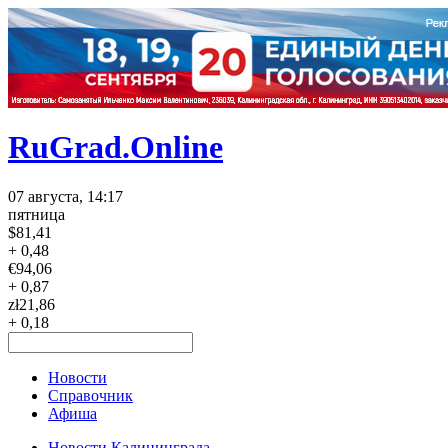
RuGrad.Online
07 августа, 14:17
пятница
$
81,41
+ 0,48
€
94,06
+ 0,87
zł
21,86
+ 0,18
Новости
Справочник
Афиша
Новости Калининграда