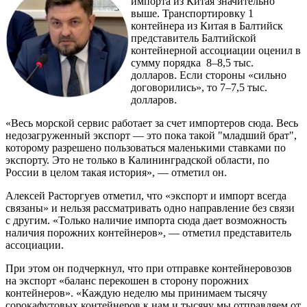
импорта из Китая значительно
выше. Транспортировку 1
контейнера из Китая в Балтийск
представитель Балтийской
контейнерной ассоциации оценил в
сумму порядка 8–8,5 тыс.
долларов. Если стороны «сильно
договорились», то 7–7,5 тыс.
долларов.
«Весь морской сервис работает за счет импортеров сюда. Весь
недозагруженный экспорт — это пока такой "младший брат",
которому разрешено пользоваться маленькими ставками по
экспорту. Это не только в Калининградской области, по
России в целом такая история», — отметил он.
Алексей Расторгуев отметил, что «экспорт и импорт всегда
связаны» и нельзя рассматривать одно направление без связи
с другим. «Только наличие импорта сюда дает возможность
наличия порожних контейнеров», — отметил представитель
ассоциации.
При этом он подчеркнул, что при отправке контейнеровозов
на экспорт «баланс перекошен в сторону порожних
контейнеров». «Каждую неделю мы принимаем тысячу
сорокафутовых контейнеров к нам и тысячу мы отправляем от