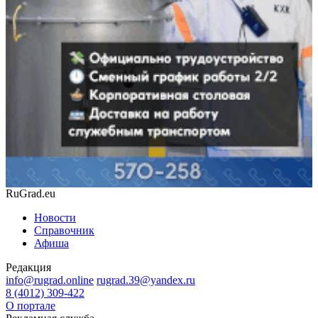
RuGrad.eu
Новости
Справочник
Афиша
Редакция
info@rugrad.online
rugrad.39@yandex.ru
8 (4012) 309-422
О портале