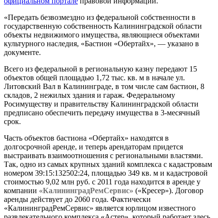
официальном портале
правовой информации.
«Передать безвозмездно из федеральной собственности в
государственную собственность Калининградской области
объекты недвижимого имущества, являющиеся объектами
культурного наследия, «Бастион «Обертайх», — указано в
документе.
Всего из федеральной в региональную казну передают 15
объектов общей площадью 1,72 тыс. кв. м в начале ул.
Литовский Вал в Калининграде, в том числе сам бастион, 8
складов, 2 нежилых здания и гараж. Федеральному
Росимуществу и правительству Калининградской области
предписано обеспечить передачу имущества в 3-месячный
срок.
Часть объектов бастиона «Обертайх» находятся в
долгосрочной аренде, и теперь арендаторам придется
выстраивать взаимоотношения с региональными властями.
Так, одно из самых крупных зданий комплекса с кадастровым
номером 39:15:132502:24, площадью 349 кв. м и кадастровой
стоимостью 9,02 млн руб. с 2011 года находится в аренде у
компании
«КалининградРемСервис»
(«Кресер»). Договор
аренды действует до 2060 года. Фактически
«КалининградРемСервис» является юрлицом известного
развлекательного комплекса «Астер», который работает здесь