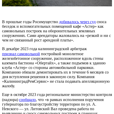
В прошлые годы Росимущество
добивалось через суд
сноса
беседок и вспомогательных помещений кафе «Астер» как
самовольных построек на оборонительных земляных
сооружениях. Сами арендаторы жаловались на «резкий и ни с
чем не связанный рост арендной платы».
В декабре 2023 года калининградский арбитраж
признал самовольной
постройкой монолитное
железобетонное сооружение, расположенное вдоль стены
каземата бастиона «Обертайх», а также подъемов к зданию
клуба «Астер» со стороны автомобильной парковки.
Компанию обязали демонтировать их в течение 6 месяцев со
дня вступления решения в законную силу. Компания
«КалининградРемСервис» не стала подавать апелляционную
жалобу.
Еще в октябре 2023 года региональное министерство контроля
(надзора)
сообщало
, что «в рамках исполнения поручения
губернатора по благоустройству территории по ул. А.
Невского — ул. Литовский Вал проведена работа по
выявлению и сносу самовольных построек в границах