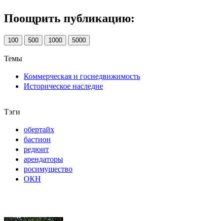
Поощрить публикацию:
100
500
1000
5000
Темы
Коммерческая и госнедвижимость
Историческое наследие
Тэги
обертайх
бастион
редюит
арендаторы
росимущество
ОКН