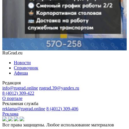
RuGrad.eu
Новости
Справочник
Афиша
Редакция
info@rugrad.online
rugrad.39@yandex.ru
8 (4012) 309-422
О портале
Рекламная служба
reklama@rugrad.online
8 (4012) 309-406
Реклама
Все права защищены. Любое использование материалов