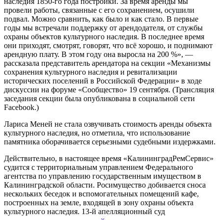
наследия 1850-го года постройки. За время аренды мы
провели работы, связанные с его сохранением, осушили
подвал. Можно сравнить, как было и как стало. В первые
годы мы встречали поддержку от арендодателя, от службы
охраны объектов культурного наследия. В последнее время
они приходят, смотрят, говорят, что всё хорошо, и поднимают
арендную плату. В этом году она выросла на 200 %», —
рассказала представитель арендатора на секции «Механизмы
сохранения культурного наследия и ревитализации
исторических поселений в Российской Федерации» в ходе
дискуссии на форуме «Сообщество» 19 сентября. (Трансляция
заседания секции была опубликована в социальной сети
Facebook.)
Лариса Меней не стала озвучивать стоимость аренды объекта
культурного наследия, но отметила, что использование
памятника оборачивается серьезными судебными издержками.
Действительно, в настоящее время «КалининградРемСервис»
судится с территориальным управлением Федерального
агентства по управлению государственным имуществом в
Калининградской области. Росимущество добивается сноса
нескольких беседок и вспомогательных помещений кафе,
построенных на земле, входящей в зону охраны объекта
культурного наследия. 13-й апелляционный суд