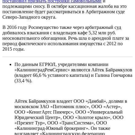
постановил признать постройки самовольными
и
подлежащими сносу. В октябре кассационная жалоба на это
постановление будет рассматриваться в Арбитражном суде
Северо-Западного округа.
В 2016 году Росимущество также через арбитражный суд
добивалось взыскания с владельцев кафе 5,32 млн руб.
неосновательного обогащения. Речь шла о арендной плате за
период фактического использования имущества с 2012 по
2015 годы.
По данным ЕГРЮЛ, учредителями компании
«КалининградРемСервис» являются Айтек Байрамкулов
(владеет 66,6 % уставного капитала) и Галина Гончарова
(33,4 %).
Айтек Байрамкулов владеет ООО «Дамбай», долями в
московском ЗАО «Питомник плюс», ООО «Астер»,
ООО «КенигАртс Пикчерс», ООО «Универсальный
Юридический Центр», ООО «Золотое крыло», ООО
«Презент Тур», ООО «ТрансСистема», ООО
«Калининград-Южный брокеринг». Он также
возглавляет «Калининградскую федерацию