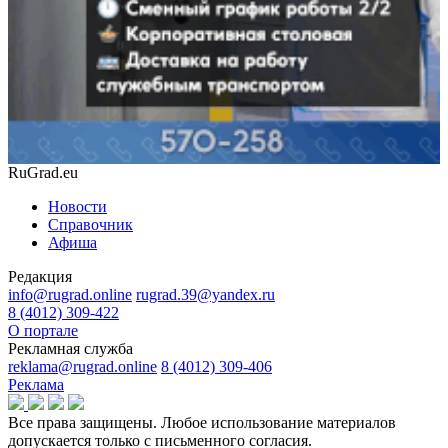
RuGrad.eu
Новости
Справочник
Афиша
Редакция
info@rugrad.online
rugrad.39@yandex.ru
8 (4012) 309-422
О портале
Рекламная служба
reklama@rugrad.online
8 (4012) 309-406
Реклама
Все права защищены. Любое использование материалов
допускается только с письменного согласия.