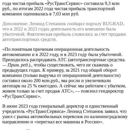
года чистая прибыль «РусТрансСервис» составила 9,3 млн
руб., по итогам 2022 года чистая прибыль транспортной
компании оценивалась в 7,03 млн руб.
Дополнение: Леонид Степанюк сообщил порталу RUGRAD,
что в 2022 и 2023 годах деятельность его компании была
убыточной. Фактическая прибыль сложилась за счет продажи
автотранспортных средств.
«По понятным причинам операционная деятельность
автокомпании и в 2022 году, и в 2023 году была убыточной.
Приходилось распродавать АТС (автотранспортные средства.
— Прим. ред.
)., чтобы существовать, чего не скажешь о
предыдущих годах. К примеру, за 2021 год общий оборот
компании (только выручка от операционной деятельности)
составил около 200 млн.руб., мы росли и увеличивали
автопарк на 25 % ежегодно. А сейчас мы работаем с убытком,
живем только за счет продаж АТС», — пояснил гендиректор
«РусТрансСервис».
В июне 2023 года генеральный директор и единственный
учредитель «РусТрансСервиса» Леонид Степанюк заявил, что
ушел с рынка автомобильных перевозок по калининградскому
направлению и «перегнал все машины в Россию».