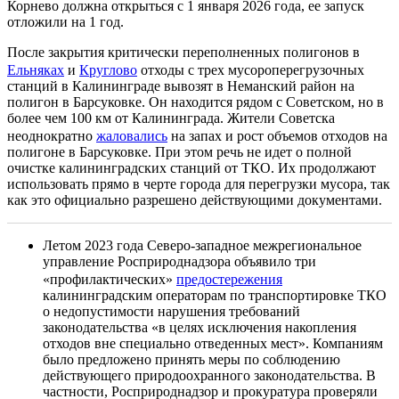
Корнево должна открыться с 1 января 2026 года, ее запуск
отложили на 1 год.
После закрытия критически переполненных полигонов в
Ельняках
и
Круглово
отходы с трех мусороперегрузочных
станций в Калининграде вывозят в Неманский район на
полигон в Барсуковке. Он находится рядом с Советском, но в
более чем 100 км от Калининграда. Жители Советска
неоднократно
жаловались
на запах и рост объемов отходов на
полигоне в Барсуковке. При этом речь не идет о полной
очистке калининградских станций от ТКО. Их продолжают
использовать прямо в черте города для перегрузки мусора, так
как это официально разрешено действующими документами.
Летом 2023 года Северо-западное межрегиональное
управление Росприроднадзора объявило три
«профилактических»
предостережения
калининградским операторам по транспортировке ТКО
о недопустимости нарушения требований
законодательства «в целях исключения накопления
отходов вне специально отведенных мест». Компаниям
было предложено принять меры по соблюдению
действующего природоохранного законодательства. В
частности, Росприроднадзор и прокуратура проверяли