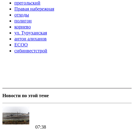
прегольский
Правая набережная
отходы
полигон
корнево
ул. Туруханская
антон алиханов
ЕСОО
сибинвестстрой
Новости по этой теме
07:38