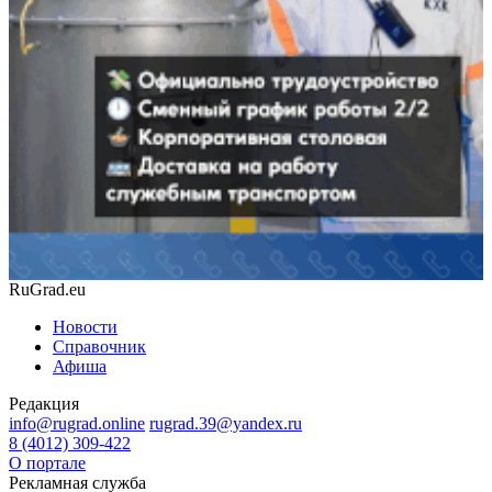
RuGrad.eu
Новости
Справочник
Афиша
Редакция
info@rugrad.online
rugrad.39@yandex.ru
8 (4012) 309-422
О портале
Рекламная служба