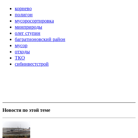
корнево
полигон
мусоросортировка
минприроды
олег ступин
багратионовский район
мусор
отходы
ТКО
сибинвестстрой
Новости по этой теме