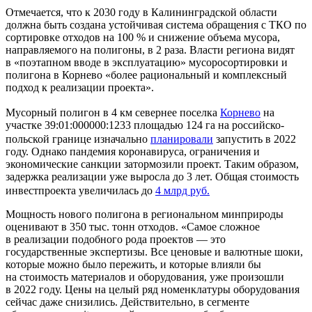
Отмечается, что к 2030 году в Калининградской области
должна быть создана устойчивая система обращения с ТКО по
сортировке отходов на 100 % и снижение объема мусора,
направляемого на полигоны, в 2 раза. Власти региона видят
в «поэтапном вводе в эксплуатацию» мусоросортировки и
полигона в Корнево «более рациональный и комплексный
подход к реализации проекта».
Мусорный полигон в 4 км севернее поселка
Корнево
на
участке 39:01:000000:1233 площадью 124 га на российско-
польской границе изначально
планировали
запустить в 2022
году. Однако пандемия коронавируса, ограничения и
экономические санкции затормозили проект. Таким образом,
задержка реализации уже выросла до 3 лет. Общая стоимость
инвестпроекта увеличилась до
4 млрд руб.
Мощность нового полигона в региональном минприроды
оценивают в 350 тыс. тонн отходов. «Самое сложное
в реализации подобного рода проектов — это
государственные экспертизы. Все ценовые и валютные шоки,
которые можно было пережить, и которые влияли бы
на стоимость материалов и оборудования, уже произошли
в 2022 году. Цены на целый ряд номенклатуры оборудования
сейчас даже снизились. Действительно, в сегменте