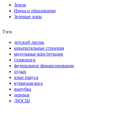
Земля
Наука и образование
Зеленые зоны
Тэги
детский лагерь
некапитальные строения
модульные конструкции
глэмпинги
федеральное финансирование
отдых
алые паруса
куршская коса
вырубка
деревья
ДЮСШ