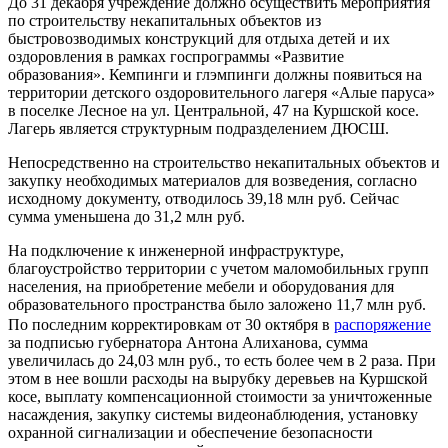
До 31 декабря учреждение должно осуществить мероприятия
по строительству некапитальных объектов из
быстровозводимых конструкций для отдыха детей и их
оздоровления в рамках госпрограммы «Развитие
образования». Кемпинги и глэмпинги должны появиться на
территории детского оздоровительного лагеря «Алые паруса»
в поселке Лесное на ул. Центральной, 47 на Куршской косе.
Лагерь является структурным подразделением ДЮСШ.
Непосредственно на строительство некапитальных объектов и
закупку необходимых материалов для возведения, согласно
исходному документу, отводилось 39,18 млн руб. Сейчас
сумма уменьшена до 31,2 млн руб.
На подключение к инженерной инфраструктуре,
благоустройство территории с учетом маломобильных групп
населения, на приобретение мебели и оборудования для
образовательного пространства было заложено 11,7 млн руб.
По последним корректировкам от 30 октября в
распоряжение
за подписью губернатора Антона Алиханова, сумма
увеличилась до 24,03 млн руб., то есть более чем в 2 раза. При
этом в нее вошли расходы на вырубку деревьев на Куршской
косе, выплату компенсационной стоимости за уничтоженные
насаждения, закупку системы видеонаблюдения, установку
охранной сигнализации и обеспечение безопасности