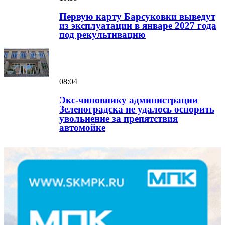
Первую карту Барсуковки выведут
из эксплуатации в январе 2027 года
под рекультивацию
08:04
Экс-чиновнику администрации
Зеленоградска не удалось оспорить
увольнение за препятствия
автомойке