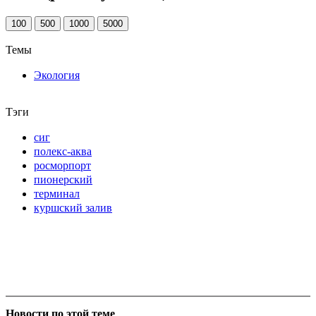
100
500
1000
5000
Темы
Экология
Тэги
сиг
полекс-аква
росморпорт
пионерский
терминал
куршский залив
Новости по этой теме