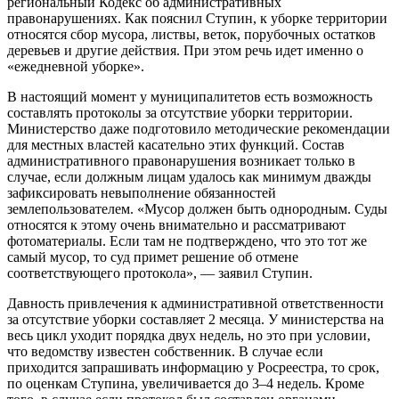
региональный Кодекс об административных
правонарушениях. Как пояснил Ступин, к уборке территории
относятся сбор мусора, листвы, веток, порубочных остатков
деревьев и другие действия. При этом речь идет именно о
«ежедневной уборке».
В настоящий момент у муниципалитетов есть возможность
составлять протоколы за отсутствие уборки территории.
Министерство даже подготовило методические рекомендации
для местных властей касательно этих функций. Состав
административного правонарушения возникает только в
случае, если должным лицам удалось как минимум дважды
зафиксировать невыполнение обязанностей
землепользователем. «Мусор должен быть однородным. Суды
относятся к этому очень внимательно и рассматривают
фотоматериалы. Если там не подтверждено, что это тот же
самый мусор, то суд примет решение об отмене
соответствующего протокола», — заявил Ступин.
Давность привлечения к административной ответственности
за отсутствие уборки составляет 2 месяца. У министерства на
весь цикл уходит порядка двух недель, но это при условии,
что ведомству известен собственник. В случае если
приходится запрашивать информацию у Росреестра, то срок,
по оценкам Ступина, увеличивается до 3–4 недель. Кроме