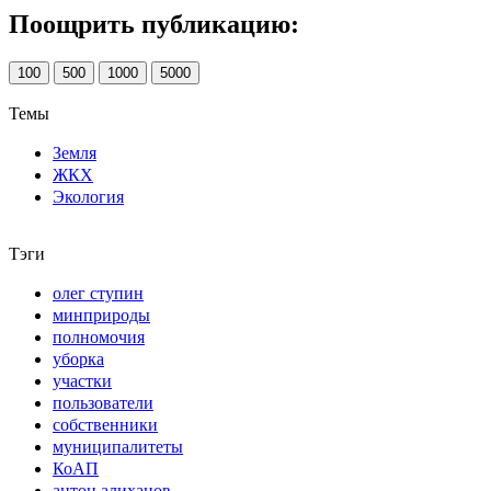
Поощрить публикацию:
100
500
1000
5000
Темы
Земля
ЖКХ
Экология
Тэги
олег ступин
минприроды
полномочия
уборка
участки
пользователи
собственники
муниципалитеты
КоАП
антон алиханов