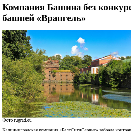
Компания Башина без конкуре
башней «Врангель»
Фото rugrad.eu
Калининградская компания «БалтСитиСервис» забрала контракт