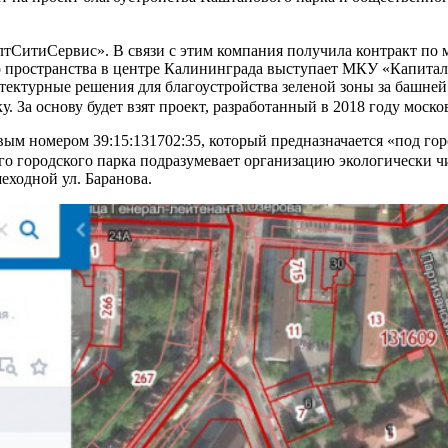
лтСитиСервис». В связи с этим компания получила контракт по 
ого пространства в центре Калининграда выступает МКУ «Капит
ектурные решения для благоустройства зеленой зоны за башней 
. За основу будет взят проект, разработанный в 2018 году моск
вым номером 39:15:131702:35, который предназначается «под го
ого городского парка подразумевает организацию экологически 
еходной ул. Баранова.