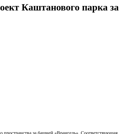
оект Каштанового парка за
о пространства за башней «Врангель». Соответствующая