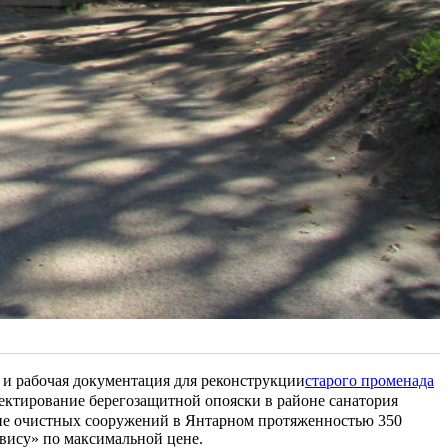
 и рабочая документация для реконструкции
старого променада
оектирование берегозащитной опояски в районе санатория
оне очистных сооружений в Янтарном протяженностью 350
рвису» по максимальной цене.