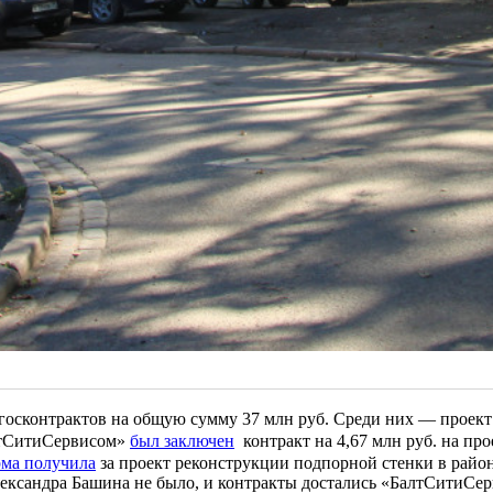
госконтрактов на общую сумму 37 млн руб. Среди них — проект
алтСитиСервисом»
был заключен
контракт на 4,67 млн руб. на пр
ма получила
за проект реконструкции подпорной стенки в рай
лександра Башина не было, и контракты достались «БалтСитиСе