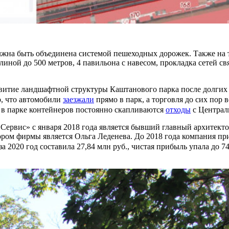
олжна быть объединена системой пешеходных дорожек. Также на
иной до 500 метров, 4 павильона с навесом, прокладка сетей св
витие ландшафтной структуры Каштанового парка после долгих 
о, что автомобили
заезжали
прямо в парк, а торговля до сих пор в
 в парке контейнеров постоянно скапливаются
отходы
с Централ
вис» с января 2018 года является бывший главный архитектор
ором фирмы является Ольга Леденева. До 2018 года компания 
за 2020 год составила 27,84 млн руб., чистая прибыль упала до 