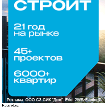
RuGrad.eu