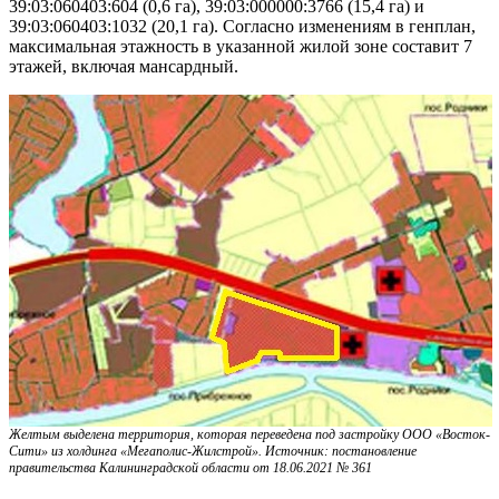
39:03:060403:604 (0,6 га), 39:03:000000:3766 (15,4 га) и
39:03:060403:1032 (20,1 га). Согласно изменениям в генплан,
максимальная этажность в указанной жилой зоне составит 7
этажей, включая мансардный.
Желтым выделена территория, которая переведена под застройку ООО «Восток-
Сити» из холдинга «Мегаполис-Жилстрой». Источник: постановление
правительства Калининградской области от 18.06.2021 № 361