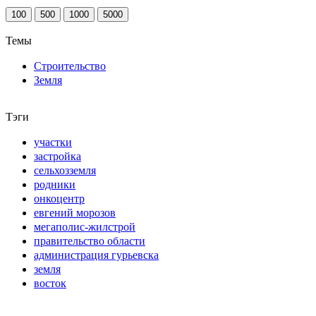
100
500
1000
5000
Темы
Строительство
Земля
Тэги
участки
застройка
сельхозземля
родники
онкоцентр
евгений морозов
мегаполис-жилстрой
правительство области
администрация гурьевска
земля
восток