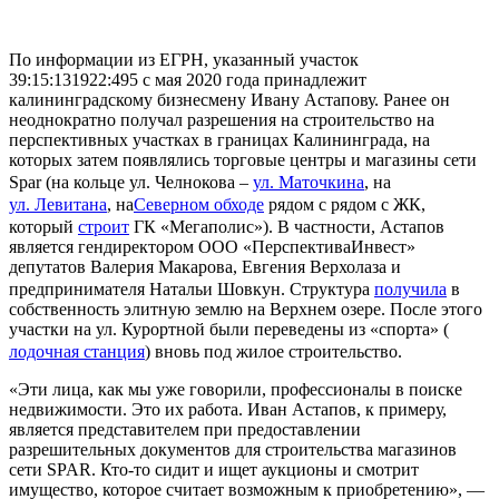
По информации из ЕГРН, указанный участок
39:15:131922:495 с мая 2020 года принадлежит
калининградскому бизнесмену Ивану Астапову. Ранее он
неоднократно получал разрешения на строительство на
перспективных участках в границах Калининграда, на
которых затем появлялись торговые центры и магазины сети
Spar (на кольце ул. Челнокова –
ул. Маточкина
, на
ул. Левитана
, на
Северном обходе
рядом с рядом с ЖК,
который
строит
ГК «Мегаполис»). В частности, Астапов
является гендиректором ООО «ПерспективаИнвест»
депутатов Валерия Макарова, Евгения Верхолаза и
предпринимателя Натальи Шовкун. Структура
получила
в
собственность элитную землю на Верхнем озере. После этого
участки на ул. Курортной были переведены из «спорта» (
лодочная станция
) вновь под жилое строительство.
«Эти лица, как мы уже говорили, профессионалы в поиске
недвижимости. Это их работа. Иван Астапов, к примеру,
является представителем при предоставлении
разрешительных документов для строительства магазинов
сети SPAR. Кто-то сидит и ищет аукционы и смотрит
имущество, которое считает возможным к приобретению», —