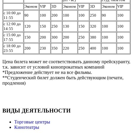
Эконом
VIP
3D
Эконом
VIP
3D
Эконом
VIP
с 10:00 до
90
100
200
100
100
250
90
100
11:55
с 12:00 до
120
150
250
130
150
320
100
100
14:55
с 15:00 до
150
200
300
200
250
380
100
100
17:55
с 18:00 до
200
230
350
220
250
400
100
100
23:55
Цена билета может не соответствовать данному прейскуранту,
т.к. зависит от условий кинопрокатных компаний
*Предложение действует не на все фильмы.
**Студенческий билет должен быть действующим (печати,
продления)
ВИДЫ ДЕЯТЕЛЬНОСТИ
Торговые центры
Кинотеатры