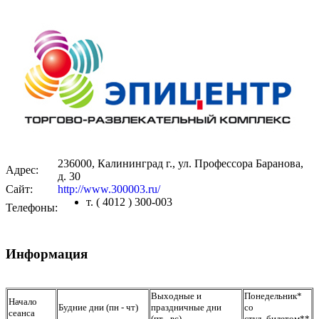
236000, Калининград г., ул. Профессора Баранова,
Адрес:
д. 30
Сайт:
http://www.300003.ru/
т. ( 4012 ) 300-003
Телефоны:
Информация
Выходные и
Понедельник*
Начало
Будние дни (пн - чт)
праздничные дни
со
сеанса
(пт - вс)
студ. билетом**