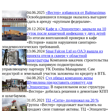
04.06.2025
«Вестер» избавился от Baltmaximus
Освободившиеся площади оказалось выгоднее
сдать в аренду «крупным федералам».
28.12.2024
Кафе в «Эпицентре» закрыли на 10
суток после кишечной инфекции у двух детей
По итогам внеплановой проверки в кафе
«История» нашли нарушения санитарно-
эпидемиологических требований.
13.06.2024
Sinai Falcon Ltd из ОАЭ вышла из
проекта отеля в сквере у областной
прокуратуры
Компания-заказчик строительства
теперь напрямую подконтрольна
управляющему партнеру УК Domina Management. Сам
недострой и земельный участок заложены по кредиту в ВТБ.
04.08.2021
Суд обязал компанию жены
Шумилина предоставить сервитут для
«Эпицентра»
В параллельном иске структура
«Вестера» добилась решения о демонтаже КПП
и шлагбаумов.
31.05.2021
ТЦ «Сити» подорожал на 20 %
Группа «Вестер» продолжает выставлять на
продажу свои главные активы. ТЦ «Эпицентр»