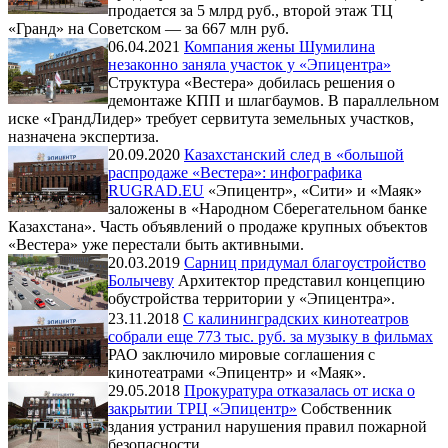
продается за 5 млрд руб., второй этаж ТЦ
«Гранд» на Советском — за 667 млн руб.
06.04.2021
Компания жены Шумилина
незаконно заняла участок у «Эпицентра»
Структура «Вестера» добилась решения о
демонтаже КПП и шлагбаумов. В параллельном
иске «ГрандЛидер» требует сервитута земельных участков,
назначена экспертиза.
20.09.2020
Казахстанский след в «большой
распродаже «Вестера»: инфографика
RUGRAD.EU
«Эпицентр», «Сити» и «Маяк»
заложены в «Народном Сберегательном банке
Казахстана». Часть объявлений о продаже крупных объектов
«Вестера» уже перестали быть активными.
20.03.2019
Сарниц придумал благоустройство
Болычеву
Архитектор представил концепцию
обустройства территории у «Эпицентра».
23.11.2018
С калининградских кинотеатров
собрали еще 773 тыс. руб. за музыку в фильмах
РАО заключило мировые соглашения с
кинотеатрами «Эпицентр» и «Маяк».
29.05.2018
Прокуратура отказалась от иска о
закрытии ТРЦ «Эпицентр»
Собственник
здания устранил нарушения правил пожарной
безопасности.