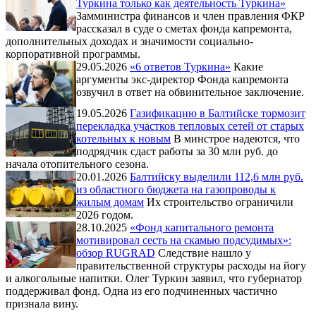
Туркина только как деятельность Туркина»
Замминистра финансов и член правления ФКР
рассказал в суде о сметах фонда капремонта,
дополнительных доходах и значимости социально-
корпоративной программы.
29.05.2026
«6 ответов Туркина»
Какие
аргументы экс-директор Фонда капремонта
озвучил в ответ на обвинительное заключение.
19.05.2026
Газификацию в Балтийске тормозит
перекладка участков тепловых сетей от старых
котельных к новым
В минстрое надеются, что
подрядчик сдаст работы за 30 млн руб. до
начала отопительного сезона.
20.01.2026
Балтийску выделили 112,6 млн руб.
из областного бюджета на газопроводы к
жилым домам
Их строительство ограничили
2026 годом.
28.10.2025
«Фонд капитального ремонта
мотивировал сесть на скамью подсудимых»:
обзор RUGRAD
Следствие нашло у
правительственной структуры расходы на йогу
и алкогольные напитки. Олег Туркин заявил, что губернатор
поддерживал фонд. Одна из его подчиненных частично
признала вину.