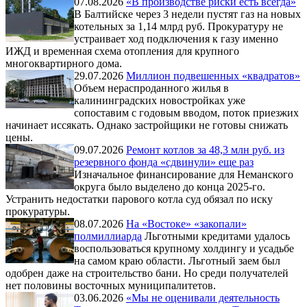
07.08.2026
«В производстве риски есть всегда»
В Балтийске через 3 недели пустят газ на новых
котельных за 1,14 млрд руб. Прокуратуру не
устраивает ход подключения к газу именно
ИЖД и временная схема отопления для крупного
многоквартирного дома.
29.07.2026
Миллион подвешенных «квадратов»
Объем нераспроданного жилья в
калининградских новостройках уже
сопоставим с годовым вводом, поток приезжих
начинает иссякать. Однако застройщики не готовы снижать
цены.
09.07.2026
Ремонт котлов за 48,3 млн руб. из
резервного фонда «сдвинули» еще раз
Изначальное финансирование для Неманского
округа было выделено до конца 2025-го.
Устранить недостатки парового котла суд обязал по иску
прокуратуры.
08.07.2026
На «Востоке» «закопали»
полмиллиарда
Льготными кредитами удалось
воспользоваться крупному холдингу и усадьбе
на самом краю области. Льготный заем был
одобрен даже на строительство бани. Но среди получателей
нет половины восточных муниципалитетов.
03.06.2026
«Мы не оценивали деятельность