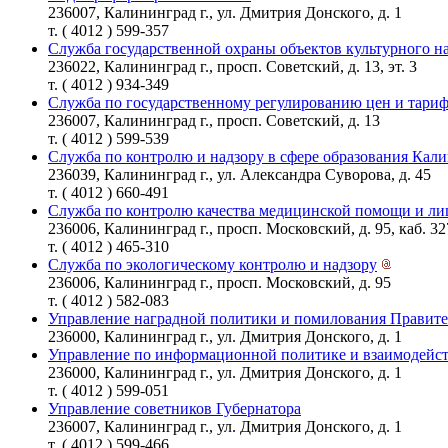
236007, Калининград г., ул. Дмитрия Донского, д. 1
т. ( 4012 ) 599-357
Служба государственной охраны объектов культурного н
236022, Калининград г., просп. Советский, д. 13, эт. 3
т. ( 4012 ) 934-349
Служба по государственному регулированию цен и тари
236007, Калининград г., просп. Советский, д. 13
т. ( 4012 ) 599-539
Служба по контролю и надзору в сфере образования Кал
236039, Калининград г., ул. Александра Суворова, д. 45
т. ( 4012 ) 660-491
Служба по контролю качества медицинской помощи и л
236006, Калининград г., просп. Московский, д. 95, каб. 32
т. ( 4012 ) 465-310
Служба по экологическому контролю и надзору
236006, Калининград г., просп. Московский, д. 95
т. ( 4012 ) 582-083
Управление наградной политики и помилования Правите
236000, Калининград г., ул. Дмитрия Донского, д. 1
Управление по информационной политике и взаимодейст
236000, Калининград г., ул. Дмитрия Донского, д. 1
т. ( 4012 ) 599-051
Управление советников Губернатора
236007, Калининград г., ул. Дмитрия Донского, д. 1
т. ( 4012 ) 599-466