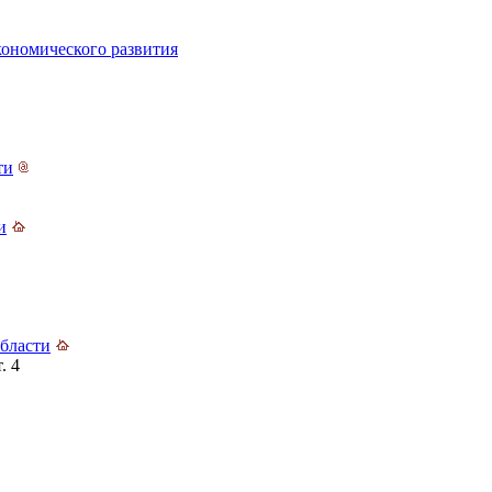
кономического развития
ти
и
бласти
. 4