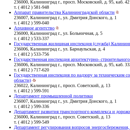
236000, Калининград г., просп. Московский, д. 95, каб. 42
т. ( 4012 ) 581-948
Аппарат правительства Калининградской области
236007, Калининград г., ул. Дмитрия Донского, д. 1
т. ( 4012 ) 599-040
Архивное агентство
236000, Калининград г., ул. Больничная, д. 5
т. ( 4012 ) 533-337
Государственная жилищная инспекция (служба) Калинин
236006, Калининград г., ул. Барнаульская, д. 4
т. ( 4012 ) 533-756
Государственная инспекция архитектурно- строительног
236006, Калининград г., просп. Московский, д. 95, каб. 33
т. ( 4012 ) 717-620
Государственная инспекция по надзору за техническим 
области)
236022, Калининград г., просп. Советский, д. 13
т. ( 4012 ) 599-591
Департамент промышленной политики
236007, Калининград г., ул. Дмитрия Донского, д. 1
т. ( 4012 ) 599-336
Департамент развития транспортного комплекса и дорожн
236000, Калининград г., просп. Советский, д. 13
т. ( 4012 ) 599-549
Департамент регулирования вопросов энергосбережения,