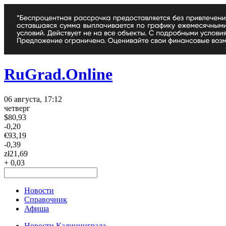
RuGrad.Online
06 августа, 17:12
четверг
$
80,93
-0,20
€
93,19
-0,39
zł
21,69
+ 0,03
Новости
Справочник
Афиша
Новости Калининграда