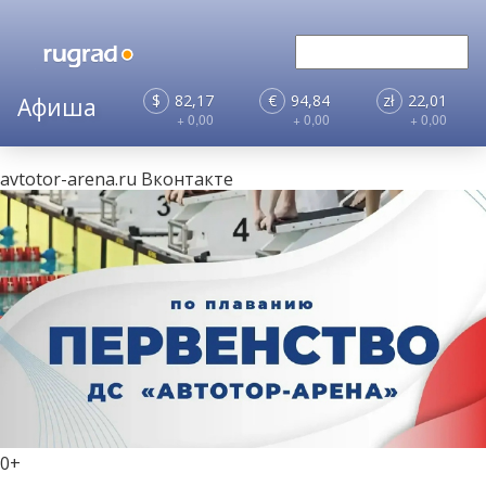
$
82,17
€
94,84
zł
22,01
+ 0,00
+ 0,00
+ 0,00
avtotor-arena.ru
Вконтакте
0+