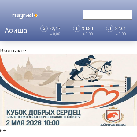
$
82,17
€
94,84
zł
22,01
+ 0,00
+ 0,00
+ 0,00
Вконтакте
6+