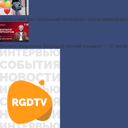
«Запускаем фестивальный конвейер»: обзор мероприят
Филипп Киркоров. Большой летний концерт — 31 июля