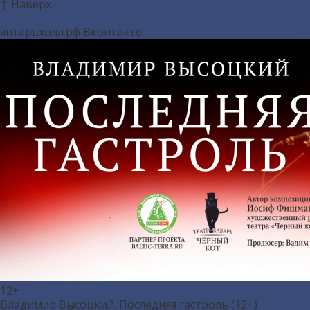
↑ Наверх
янтарьхолл.рф
Вконтакте
12+
Владимир Высоцкий. Последняя гастроль (12+)