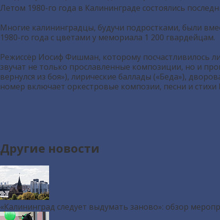
Летом 1980-го года в Калининграде состоялись последн
Многие калининградцы, будучи подростками, были вме
1980-го года с цветами у мемориала 1 200 гвардейцам.
Режиссёр Иосиф Фишман, которому посчастливилось лич
звучат не только прославленные композиции, но и про
вернулся из боя»), лирические баллады («Беда»), дворо
номер включает оркестровые композии, песни и стихи
Другие новости
«Калининград следует выдумать заново»: обзор мероп