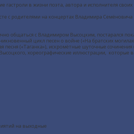
ие гастроли в жизни поэта, автора и исполнителя своих
сте с родителями на концертах Владимира Семёновича 
но общаться с Владимиром Высоцким, постарался показ
никновенный цикл песен о войне («На братских могилах
вая песня («Таганка»), искромётные шуточные сочинения
 Высоцкого, хореографические иллюстрации, которые в
риятий на выходные