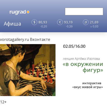
$
80,93
€
93,19
zł
21,69
-0,20
-0,39
+ 0,03
vorotagallery.ru
Вконтакте
12+