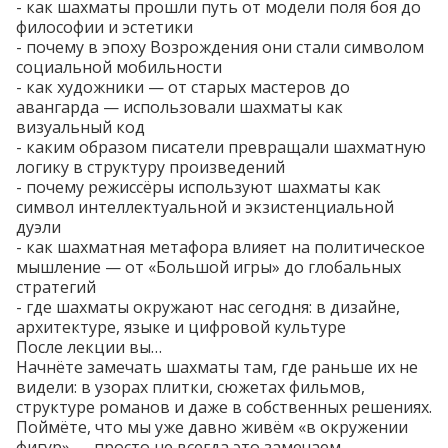
- как шахматы прошли путь от модели поля боя до
философии и эстетики
- почему в эпоху Возрождения они стали символом
социальной мобильности
- как художники — от старых мастеров до
авангарда — использовали шахматы как
визуальный код
- каким образом писатели превращали шахматную
логику в структуру произведений
- почему режиссёры используют шахматы как
символ интеллектуальной и экзистенциальной
дуэли
- как шахматная метафора влияет на политическое
мышление — от «Большой игры» до глобальных
стратегий
- где шахматы окружают нас сегодня: в дизайне,
архитектуре, языке и цифровой культуре
После лекции вы…
Начнёте замечать шахматы там, где раньше их не
видели: в узорах плитки, сюжетах фильмов,
структуре романов и даже в собственных решениях.
Поймёте, что мы уже давно живём «в окружении
фигур» — просто не всегда это замечаем.