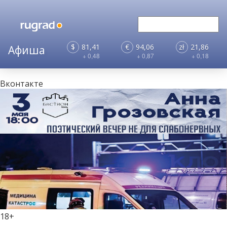
$
81,41
€
94,06
zł
21,86
+ 0,48
+ 0,87
+ 0,18
Вконтакте
18+