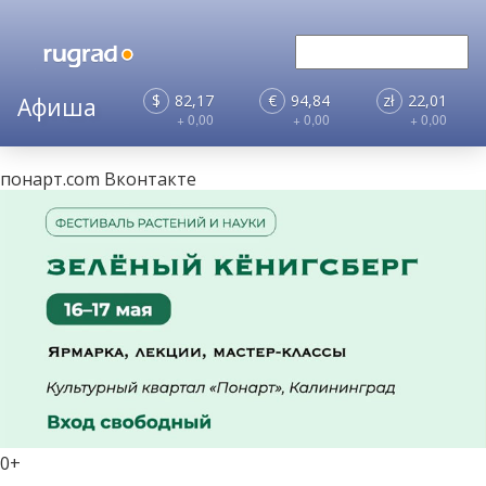
$
82,17
€
94,84
zł
22,01
+ 0,00
+ 0,00
+ 0,00
понарт.com
Вконтакте
0+