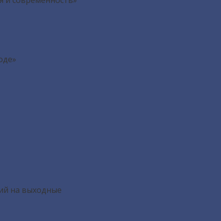
ия и современность»
оде»
ий на выходные