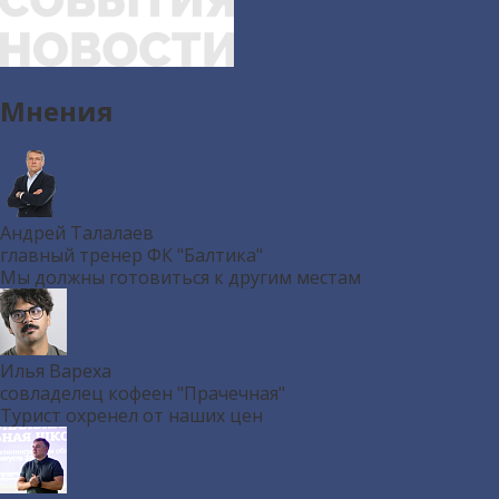
Мнения
Андрей Талалаев
главный тренер ФК "Балтика"
Мы должны готовиться к другим местам
Илья Вареха
совладелец кофеен "Прачечная"
Турист охренел от наших цен