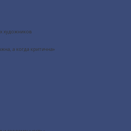
щих художников
ажна, а когда критична»