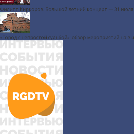
Филипп Киркоров. Большой летний концерт — 31 июля
«Город с непростой судьбой»: обзор мероприятий на в