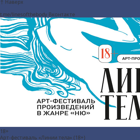
↑ Наверх
t.me/linesofthebody
Вконтакте
18+
Арт-фестиваль «Линии тела» (18+)