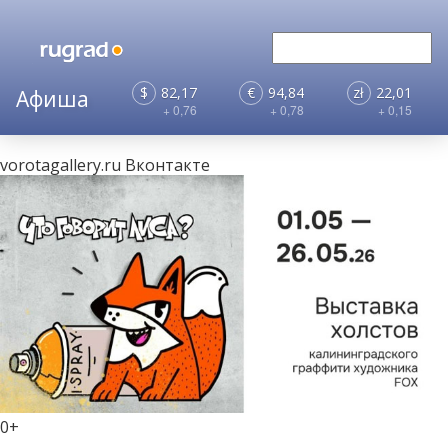
$
82,17
€
94,84
zł
22,01
+ 0,76
+ 0,78
+ 0,15
vorotagallery.ru
Вконтакте
0+